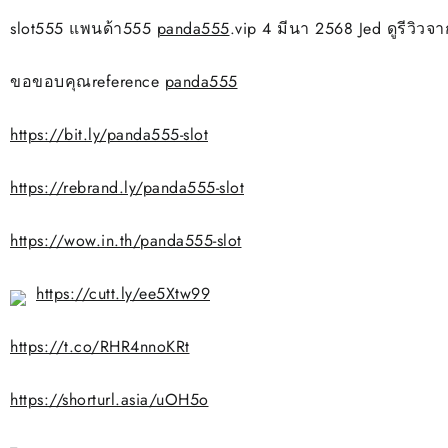
slot555 แพนด้า555
panda555
.vip 4 มีนา 2568 Jed ดูรีวิวจาก
ขอขอบคุณreference
panda555
https://bit.ly/panda555-slot
https://rebrand.ly/panda555-slot
https://wow.in.th/panda555-slot
https://cutt.ly/ee5Xtw99
https://t.co/RHR4nnoKRt
https://shorturl.asia/uOH5o