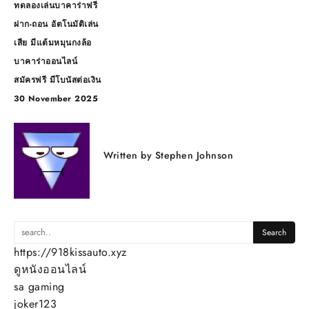
ทดลองเล่นบาคาร่าฟรี
ฝาก-ถอน อัตโนมัติเล่น
เสีย มีแต้มหมุนกงล้อ
บาคาร่าออนไลน์
สมัครฟรี มีโบนัสต่อเงิน
30 November 2025
Written by
Stephen Johnson
https://918kissauto.xyz
ดูหนังออนไลน์
sa gaming
joker123