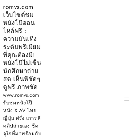
Skip
romvs.com
to
เว็บไซต์ชม
content
หนังโป๊ออน
ไหล์ฟรี :
ความบันเทิง
ระดับพรีเมียม
ที่คุณต้องมี!
หนังโป๊ไม่เซ็น
นักศึกษาถ่าย
สด เห็นหีชัดๆ
ดูฟรี ภาพชัด
www.romvs.com
รับชมหนังโป๊
หนัง X AV ไทย
ญี่ปุ่น ฝรั่ง เกาหลี
คลิปถ่ายเอง ชีด
จุใจที่มาพร้อมกับ