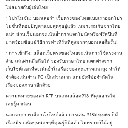
ไม่สบายกับผู้เล่นไทย
• โปรโมชั่น: บอกเลยว่า เว็บตรงของไทยแบบเราออกโปร
โมชั่นที่ตอบปัญหาแบบสุดๆอยู่แล้ว เหมาะสมกับชาวไทย
แน่ๆ ส่วนเว็บนอกจะเน้นย้ำการแจกโบนัสหรือฟรีสปินที่
มาพร้อมข้อแม้วิธีการทำเทิร์นที่สูงมากๆบอกเลยดื้อรั้น!
• การเข้าถึง: สล็อตเว็บตรงของไทยจะเน้นการใช้แรงงาน
ง่าย เล่นผ่านมือถือได้ รองรับภาษาไทย แตกต่างจาก
เว็บไซต์นอกที่จะเน้นย้ำในเรื่องของคุณภาพเกมสูง ทำให้
จำต้องเล่นผ่าน PC เป็นส่วนมาก แถมยังมีข้อจำกัดใน
เรื่องของภาษาอีกด้วย
ความหมายของค่า RTP บนเกมสล็อต918 ที่คุณอาจไม่
เคยรู้มาก่อน
นอกจากการเลือกเว็บไซต์แล้ว การเล่น 918kissauto ก็มี
เรื่องมีราวนิดๆหน่อยๆที่คุณรู้ก็ดีแล้ว ไม่ทราบก็ได้อยู่