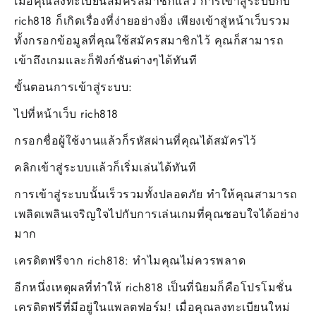
เมื่อคุณลงทะเบียนสมัครสมาชิกแล้ว การเข้าสู่ระบบกับ
rich818 ก็เกิดเรื่องที่ง่ายอย่างยิ่ง เพียงเข้าสู่หน้าเว็บรวม
ทั้งกรอกข้อมูลที่คุณใช้สมัครสมาชิกไว้ คุณก็สามารถ
เข้าถึงเกมและก็ฟังก์ชันต่างๆได้ทันที
ขั้นตอนการเข้าสู่ระบบ:
ไปที่หน้าเว็บ rich818
กรอกชื่อผู้ใช้งานแล้วก็รหัสผ่านที่คุณได้สมัครไว้
คลิกเข้าสู่ระบบแล้วก็เริ่มเล่นได้ทันที
การเข้าสู่ระบบนั้นเร็วรวมทั้งปลอดภัย ทำให้คุณสามารถ
เพลิดเพลินเจริญใจไปกับการเล่นเกมที่คุณชอบใจได้อย่าง
มาก
เครดิตฟรีจาก rich818: ทำไมคุณไม่ควรพลาด
อีกหนึ่งเหตุผลที่ทำให้ rich818 เป็นที่นิยมก็คือโปรโมชั่น
เครดิตฟรีที่มีอยู่ในแพลตฟอร์ม! เมื่อคุณลงทะเบียนใหม่