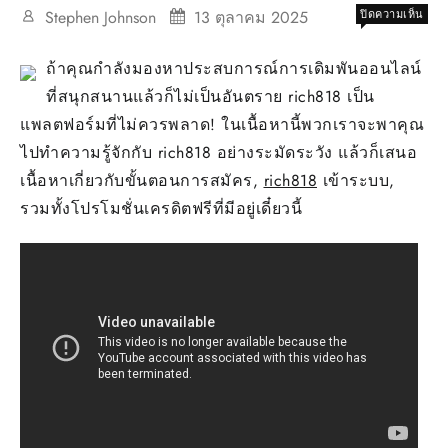
บน
Stephen Johnson
13 ตุลาคม 2025
ปิดความเห็น
rich
เข้า
ถ้าคุณกำลังมองหาประสบการณ์การเดิมพันออนไลน์
สู่
ที่สนุกสนานแล้วก็ไม่เป็นอันตราย rich818 เป็น
ระบ
24
แพลตฟอร์มที่ไม่ควรพลาด! ในเนื้อหานี้พวกเราจะพาคุณ
พฤษ
ไปทำความรู้จักกับ rich818 อย่างระมัดระวัง แล้วก็เสนอ
rich
สมัค
เนื้อหาเกี่ยวกับขั้นตอนการสมัคร,
rich818
เข้าระบบ,
ระบ
รวมทั้งโปรโมชั่นเครดิตฟรีที่มีอยู่เดี๋ยวนี้
ตรว
สอบ
ควา
เสี่ยง
แบบ
เรี
ยล
ไทม์
แจ้ง
ผู้
เล่น
ทันที