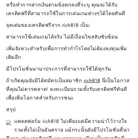
หรือทำการฝากเงินตามข้อตกลงที่ระบุ คุณจะได้รับ
เครดิตฟรีที่สามารถใช้ในการเล่นเกมต่างๆได้โดยทันที
จุดเด่นของเครดิตฟรีจาก rich818 เป็น:
สามารถใช้เล่นเกมได้จริง ไม่มีเงื่อนไขสลับซับซ้อน
เพิ่มจังหวะสำหรับเพื่อการทำกำไรโดยไม่ต้องลงทุนเพิ่ม
เติมอีก
มีโปรโมชั่นนานาประการที่สามารถใช้ได้ทุกวัน
ถ้าเกิดคุณยังมิได้สมัครเป็นสมาชิก
rich818
นี่เป็นโอกาส
ที่คุณไม่ควรพลาด! ลงทะเบียนรวมทั้งรับเครดิตฟรีทันที
เพื่อเพิ่มโอกาสสำหรับการชนะ
สรุป
แพลตฟอร์ม rich818 ไม่เพียงแค่มีความน่าไว้วางใจ
รวมทั้งไม่เป็นอันตราย แม้กระนั้นยังมีโปรโมชั่นที่น่า