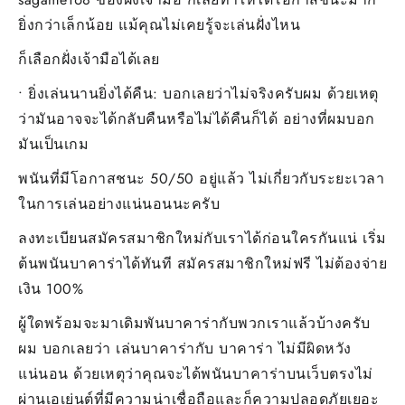
ยิ่งกว่าเล็กน้อย แม้คุณไม่เคยรู้จะเล่นฝั่งไหน
ก็เลือกฝั่งเจ้ามือได้เลย
• ยิ่งเล่นนานยิ่งได้คืน: บอกเลยว่าไม่จริงครับผม ด้วยเหตุ
ว่ามันอาจจะได้กลับคืนหรือไม่ได้คืนก็ได้ อย่างที่ผมบอก
มันเป็นเกม
พนันที่มีโอกาสชนะ 50/50 อยู่แล้ว ไม่เกี่ยวกับระยะเวลา
ในการเล่นอย่างแน่นอนนะครับ
ลงทะเบียนสมัครสมาชิกใหม่กับเราได้ก่อนใครกันแน่ เริ่ม
ต้นพนันบาคาร่าได้ทันที สมัครสมาชิกใหม่ฟรี ไม่ต้องจ่าย
เงิน 100%
ผู้ใดพร้อมจะมาเดิมพันบาคาร่ากับพวกเราแล้วบ้างครับ
ผม บอกเลยว่า เล่นบาคาร่ากับ บาคาร่า ไม่มีผิดหวัง
แน่นอน ด้วยเหตุว่าคุณจะได้พนันบาคาร่าบนเว็บตรงไม่
ผ่านเอเย่นต์ที่มีความน่าเชื่อถือและก็ความปลอดภัยเยอะ