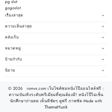
pg slot
gogoslot
เรื่องล่าสุด
ความเห็นล่าสุด
คลังเก็บ
หมวดหมู่
ป้ายกำกับ
นิยาม
© 2026 romvs.com เว็บไซต์ชมหนังโป๊ออนไหล์ฟรี :
ความบันเทิงระดับพรีเมียมที่คุณต้องมี! หนังโป๊ไม่เซ็น
นักศึกษาถ่ายสด เห็นหีชัดๆ ดูฟรี ภาพชัด
Made with
ThemeHunk