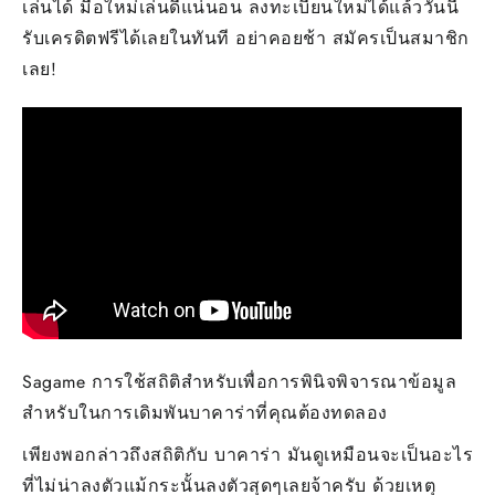
เล่นได้ มือใหม่เล่นดีแน่นอน ลงทะเบียนใหม่ได้แล้ววันนี้
รับเครดิตฟรีได้เลยในทันที อย่าคอยช้า สมัครเป็นสมาชิก
เลย!
Sagame การใช้สถิติสำหรับเพื่อการพินิจพิจารณาข้อมูล
สำหรับในการเดิมพันบาคาร่าที่คุณต้องทดลอง
เพียงพอกล่าวถึงสถิติกับ บาคาร่า มันดูเหมือนจะเป็นอะไร
ที่ไม่น่าลงตัวแม้กระนั้นลงตัวสุดๆเลยจ้าครับ ด้วยเหตุ