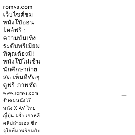
Skip
romvs.com
to
เว็บไซต์ชม
content
หนังโป๊ออน
ไหล์ฟรี :
ความบันเทิง
ระดับพรีเมียม
ที่คุณต้องมี!
หนังโป๊ไม่เซ็น
นักศึกษาถ่าย
สด เห็นหีชัดๆ
ดูฟรี ภาพชัด
www.romvs.com
รับชมหนังโป๊
หนัง X AV ไทย
ญี่ปุ่น ฝรั่ง เกาหลี
คลิปถ่ายเอง ชีด
จุใจที่มาพร้อมกับ