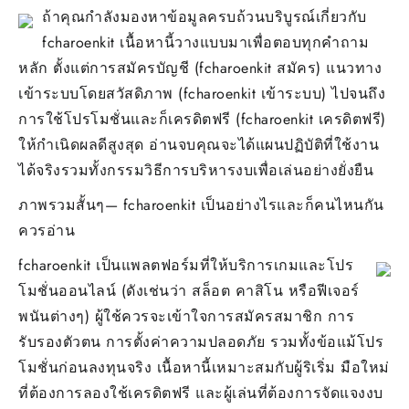
เข้า
ถ้าคุณกำลังมองหาข้อมูลครบถ้วนบริบูรณ์เกี่ยวกับ
สู่
fcharoenkit เนื้อหานี้วางแบบมาเพื่อตอบทุกคำถาม
ระบ
15
หลัก ตั้งแต่การสมัครบัญชี (fcharoenkit สมัคร) แนวทาง
May
เข้าระบบโดยสวัสดิภาพ (fcharoenkit เข้าระบบ) ไปจนถึง
fcha
เข้า
การใช้โปรโมชั่นและก็เครดิตฟรี (fcharoenkit เครดิตฟรี)
สู่
ให้กำเนิดผลดีสูงสุด อ่านจบคุณจะได้แผนปฏิบัติที่ใช้งาน
ระบ
ได้จริงรวมทั้งกรรมวิธีการบริหารงบเพื่อเล่นอย่างยั่งยืน
ธีม
เยอะ
ภาพรวมสั้นๆ— fcharoenkit เป็นอย่างไรและก็คนไหนกัน
ไม่
ซ้ำ
ควรอ่าน
เล่น
ผ่าน
fcharoenkit เป็นแพลตฟอร์มที่ให้บริการเกมและโปร
คอม
โมชั่นออนไลน์ (ดังเช่นว่า สล็อต คาสิโน หรือฟีเจอร์
ได้
พนันต่างๆ) ผู้ใช้ควรจะเข้าใจการสมัครสมาชิก การ
เหม
กับ
รับรองตัวตน การตั้งค่าความปลอดภัย รวมทั้งข้อแม้โปร
ผู้
โมชั่นก่อนลงทุนจริง เนื้อหานี้เหมาะสมกับผู้ริเริ่ม มือใหม่
เล่น
ทั่วไ
ที่ต้องการลองใช้เครดิตฟรี และผู้เล่นที่ต้องการจัดแจงงบ
Top