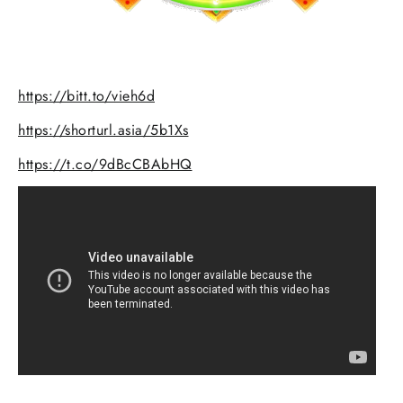
https://bitt.to/vieh6d
https://shorturl.asia/5b1Xs
https://t.co/9dBcCBAbHQ