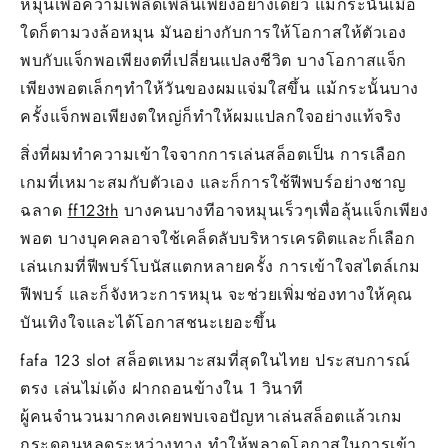
หมุนเพื่อความเพลิดเพลินเพียงอย่างเดียว แม้กระนั้นเมื่อ
ใดก็ตามวงล้อหมุน มันอย่างกับการให้โอกาสให้ตัวเอง
พบกับแจ็กพอเพียงตที่เปลี่ยนแปลงชีวิต บางโอกาสแจ็ก
เพียงพอตเล็กๆทำให้วันของผมแจ่มใสขึ้น แม้กระนั้นบาง
ครั้งแจ็กพอเพียงตใหญ่ก็ทำให้ผมแปลกใจอย่างแท้จริง
สิ่งที่ผมทำความเข้าใจจากการเล่นสล็อตเป็น การเลือก
เกมที่เหมาะสมกับตัวเอง และก็การใช้ฟีพบร์อย่างชาญ
ฉลาด
ff123th
บางคนบางทีอาจหมุนเร็วๆเพื่อลุ้นแจ็กเพียง
พอต บางบุคคลอาจใช้เคล็ดลับบริหารเครดิตและก็เลือก
เล่นเกมที่ฟีพบร์โบนัสแตกหลายครั้ง การเข้าใจสไตล์เกม
ฟีพบร์ และก็จังหวะการหมุน จะช่วยเพิ่มช่องทางให้คุณ
บันเทิงใจและได้โอกาสชนะเยอะขึ้น
fafa 123 slot สล็อตเหมาะสมที่สุดในไทย ประสบการณ์
ตรง เล่นไม่เด้ง ฝากถอนข้างใน 1 วินาที
ผู้คนจำนวนมากคงเคยพบเจอปัญหาเล่นสล็อตแล้วเกม
กระดอนหลุดระหว่างทาง ทำให้พลาดโอกาสในการเข้า