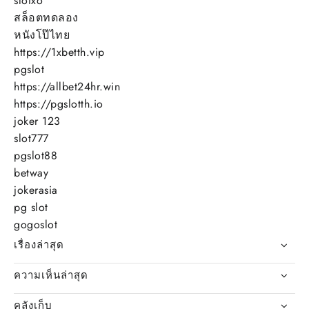
slotxo
สล็อตทดลอง
หนังโป๊ไทย
https://1xbetth.vip
pgslot
https://allbet24hr.win
https://pgslotth.io
joker 123
slot777
pgslot88
betway
jokerasia
pg slot
gogoslot
เรื่องล่าสุด
ความเห็นล่าสุด
คลังเก็บ