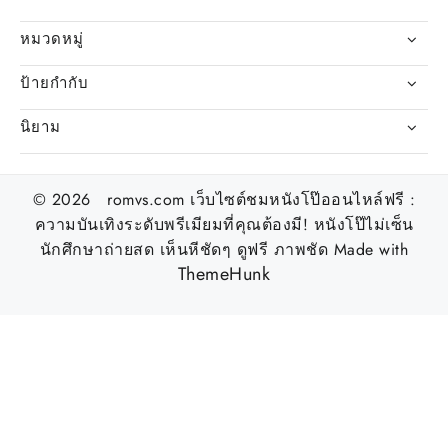
หมวดหมู่
ป้ายกำกับ
นิยาม
© 2026 romvs.com เว็บไซต์ชมหนังโป๊ออนไหล์ฟรี :
ความบันเทิงระดับพรีเมียมที่คุณต้องมี! หนังโป๊ไม่เซ็น
นักศึกษาถ่ายสด เห็นหีชัดๆ ดูฟรี ภาพชัด
Made with
ThemeHunk