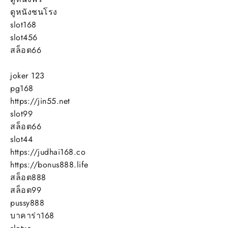
ดูหนังชนโรง
slot168
slot456
สล็อต66
joker 123
pg168
https://jin55.net
slot99
สล็อต66
slot44
https://judhai168.co
https://bonus888.life
สล็อต888
สล็อต99
pussy888
บาคาร่า168