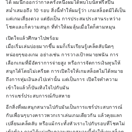
ได้ ผมนึกออกว่ากาลครั้งหนึ่งผมได้พบโบนัสฟรีสปิน
ก่อน
สม่ำเสมอถึง 10 รอบ สิ่งนี้ทำให้ผมรู้ว่า เกมสล็อตมิได้เป็น
21
พฤศจ
แค่เกมเสี่ยงดวง แต่ยังเป็น การประสมประสานระหว่าง
า
โชคและก็ความสนุก ที่ทำให้ผมลุ้นเมื่อใดก็ตามหมุน
202
เปิดใจแล้วศึกษาไปพร้อม
เมื่อเริ่มเล่นบ่อยมากขึ้น ผมก็เริ่มเรียนรู้เคล็ดลับนิดๆ
หน่อยๆของเกม อย่างเช่น การวางเป้าหมายพนัน การ
เลือกเกมที่มีอัตราการจ่ายสูง หรือการจัดการเงินทุนให้
สนุกได้โดยไม่เครียด การเปิดใจให้เกมสล็อตไม่ได้หมาย
ถึงการทุ่มเงินลงไปเท่านั้น แต่เป็นการ เปิดใจทำความ
เข้าใจแล้วก็บันเทิงใจไปกับมัน
การแชร์ประสบการณ์กับสหาย
อีกสิ่งที่ผมสนุกสนานไปกับมันเป็นการแชร์ประสบการณ์
กับเพื่อนๆบางคราวพวกเราเล่นเกมเดียวกัน แล้วคุยแลก
เปลี่ยนเคล็ดลับ หรือแม้กระทั้งหัวเราะไปกับรอบที่โชคไม่
เข้าข้าง การได้แบ่งปันความสนุกสนานนี้ทำให้เกมสล็อต