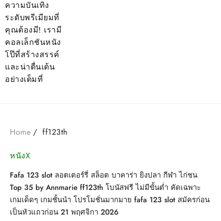
ความบันเทิง
ระดับพรีเมียมที่
คุณต้องมี! เรามี
คอลเล็กชันหนัง
โป๊ที่สร้างสรรค์
และน่าตื่นเต้น
อย่างเต็มที่
Home
ff123th
หนังX
Fafa 123 slot ลอตเตอร์รี่ สล็อต บาคาร่า ยิงปลา กีฬา ไก่ชน
Top 35 by Annmarie ff123th โบนัสฟรี ไม่มีขั้นต่ำ คัดเฉพาะ
เกมเด็ดๆ เกมชั้นนำ โปรโมชั่นมากมาย fafa 123 slot สมัครก่อน
เป็นหัวแถวก่อน 21 พฤศจิกา 2026