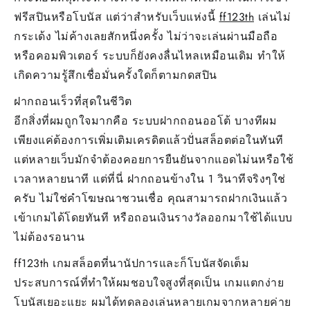
ฟรีสปินหรือโบนัส แต่ว่าสำหรับเว็บแห่งนี้
ff123th
เล่นไม่
กระเด้ง ไม่ค้างเลยสักหนึ่งครั้ง ไม่ว่าจะเล่นผ่านมือถือ
หรือคอมพิวเตอร์ ระบบก็ยังคงลื่นไหลเหมือนเดิม ทำให้
เกิดความรู้สึกเชื่อมั่นครั้งใดก็ตามกดสปิน
ฝากถอนเร็วที่สุดในชีวิต
อีกสิ่งที่ผมถูกใจมากคือ ระบบฝากถอนออโต้ บางทีผม
เพียงแค่ต้องการเพิ่มเติมเครดิตแล้วปั่นสล็อตต่อในทันที
แต่หลายเว็บมักจำต้องคอยการยืนยันจากแอดไม่นหรือใช้
เวลาหลายนาที แต่ที่นี่ ฝากถอนข้างใน 1 วินาทีจริงๆใช่
ครับ ไม่ใช่คำโฆษณาชวนเชื่อ คุณสามารถฝากเงินแล้ว
เข้าเกมได้โดยทันที หรือถอนเงินรางวัลออกมาใช้ได้แบบ
ไม่ต้องรอนาน
ff123th เกมสล็อตที่นานัปการและก็โบนัสจัดเต็ม
ประสบการณ์ที่ทำให้ผมชอบใจสูงที่สุดเป็น เกมแตกง่าย
โบนัสเยอะแยะ ผมได้ทดลองเล่นหลายเกมจากหลายค่าย