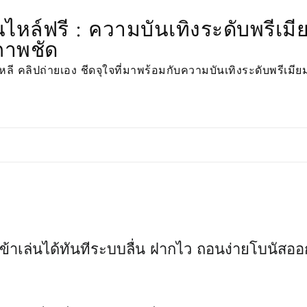
ล์ฟรี : ความบันเทิงระดับพรีเมียมท
 ภาพชัด
หลี คลิปถ่ายเอง ชีดจุใจที่มาพร้อมกับความบันเทิงระดับพรีเมียม
็เข้าเล่นได้ทันทีระบบลื่น ฝากไว ถอนง่ายโบนัสอ