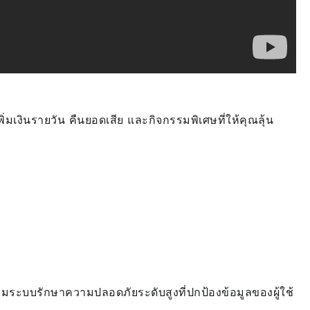
ิ่มเงินรายวัน คืนยอดเสีย และกิจกรรมพิเศษที่ให้คุณลุ้น
อมระบบรักษาความปลอดภัยระดับสูงที่ปกป้องข้อมูลของผู้ใช้