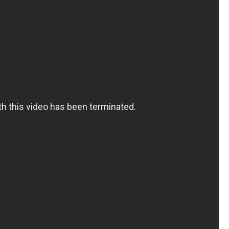
ทั้ง
วัน
To
94
by
Jo