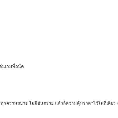
่นเกมที่ถนัด
วมทุกความสบาย ไม่มีอันตราย แล้วก็ความคุ้มราคาไว้ในที่เดียว ตั