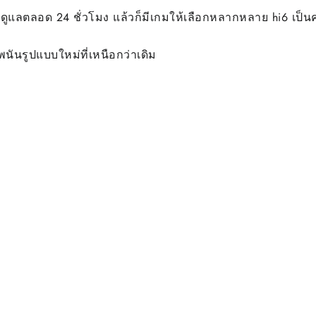
์ตดูแลตลอด 24 ชั่วโมง แล้วก็มีเกมให้เลือกหลากหลาย hi6 เป็น
พนันรูปแบบใหม่ที่เหนือกว่าเดิม