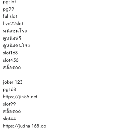
pgslot
pg99
fullslot
live22slot
หนังชนโรง
ดูหนังฟรี
ดูหนังชนโรง
slot168
slot456
สล็อต66
joker 123
pg168
https://jin55.net
slot99
สล็อต66
slot44
https://judhai168.co