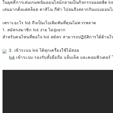
ในยุคที่การเล่นเกมพนันออนไลน์กลายเป็นกิจกรรมยอดฮิต hi6 น
เล่นมากตั้งแต่สล็อต คาสิโน กีฬา ไปจนถึงสลากกินแบ่งออนไ
เพราะอะไร hi6 ถึงเป็นเว็บเดิมพันที่คุณไม่ควรพลาด
1. สมัครสมาชิก hi6 ง่าย ไม่ยุ่งยาก
สำหรับคนไหนที่พอใจ hi6 สมัคร สามารถปฏิบัติการได้ด้านในไม
2. เข้าระบบ hi6 ได้ทุกเครื่องใช้ไม้สอย
hi6
เข้าระบบ รองรับทั้งมือถือ แท็บเล็ต และคอมพิวเตอร์ ไม