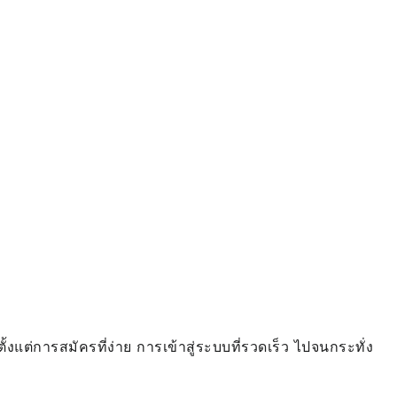
้งแต่การสมัครที่ง่าย การเข้าสู่ระบบที่รวดเร็ว ไปจนกระทั่ง