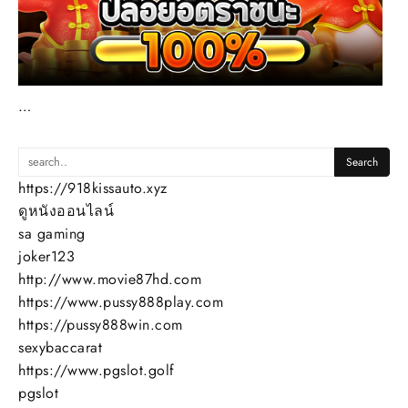
…
https://918kissauto.xyz
ดูหนังออนไลน์
sa gaming
joker123
http://www.movie87hd.com
https://www.pussy888play.com
https://pussy888win.com
sexybaccarat
https://www.pgslot.golf
pgslot