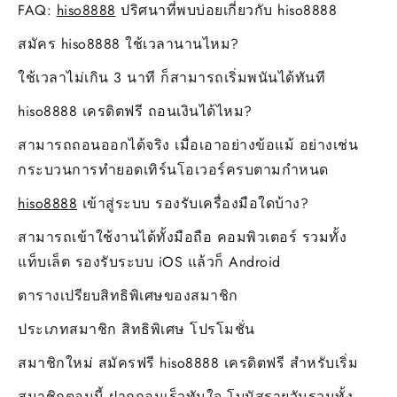
FAQ:
hiso8888
ปริศนาที่พบบ่อยเกี่ยวกับ hiso8888
สมัคร hiso8888 ใช้เวลานานไหม?
ใช้เวลาไม่เกิน 3 นาที ก็สามารถเริ่มพนันได้ทันที
hiso8888 เครดิตฟรี ถอนเงินได้ไหม?
สามารถถอนออกได้จริง เมื่อเอาอย่างข้อแม้ อย่างเช่น
กระบวนการทำยอดเทิร์นโอเวอร์ครบตามกำหนด
hiso8888
เข้าสู่ระบบ รองรับเครื่องมือใดบ้าง?
สามารถเข้าใช้งานได้ทั้งมือถือ คอมพิวเตอร์ รวมทั้ง
แท็บเล็ต รองรับระบบ iOS แล้วก็ Android
ตารางเปรียบสิทธิพิเศษของสมาชิก
ประเภทสมาชิก สิทธิพิเศษ โปรโมชั่น
สมาชิกใหม่ สมัครฟรี hiso8888 เครดิตฟรี สำหรับเริ่ม
สมาชิกตอนนี้ ฝากถอนเร็วทันใจ โบนัสรายวันรวมทั้ง