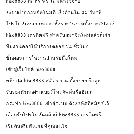
hiso8888 สมัคร ฟรี ไม่มีค่าใช้จ่าย
ระบบฝากถอนอัตโนมัติ เร็วด้านใน 30 วินาที
โปรโมชั่นหลากหลาย ทั้งรายวันรวมทั้งรายสัปดาห์
hiso8888 เครดิตฟรี สำหรับสมาชิกใหม่แล้วก็เก่า
ทีมงานคอยให้บริการตลอด 24 ชั่วโมง
ขั้นตอนการใช้งานสำหรับมือใหม่
เข้าสู่เว็บไซต์ hiso8888
คลิกปุ่ม hiso8888 สมัคร รวมทั้งกรอกข้อมูล
รับรองตัวตนผ่านเบอร์โทรศัพท์หรืออีเมล
กระทำ hiso8888 เข้าสู่ระบบ ด้วยรหัสที่สมัครไว้
เลือกรับโปรโมชั่นแล้วก็ hiso8888 เครดิตฟรี
เริ่มต้นเดิมพันเกมที่คุณสนใจ