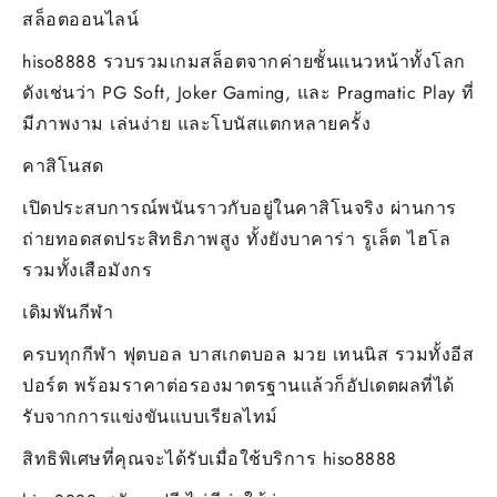
สล็อตออนไลน์
hiso8888 รวบรวมเกมสล็อตจากค่ายชั้นแนวหน้าทั้งโลก
ดังเช่นว่า PG Soft, Joker Gaming, และ Pragmatic Play ที่
มีภาพงาม เล่นง่าย และโบนัสแตกหลายครั้ง
คาสิโนสด
เปิดประสบการณ์พนันราวกับอยู่ในคาสิโนจริง ผ่านการ
ถ่ายทอดสดประสิทธิภาพสูง ทั้งยังบาคาร่า รูเล็ต ไฮโล
รวมทั้งเสือมังกร
เดิมพันกีฬา
ครบทุกกีฬา ฟุตบอล บาสเกตบอล มวย เทนนิส รวมทั้งอีส
ปอร์ต พร้อมราคาต่อรองมาตรฐานแล้วก็อัปเดตผลที่ได้
รับจากการแข่งขันแบบเรียลไทม์
สิทธิพิเศษที่คุณจะได้รับเมื่อใช้บริการ hiso8888