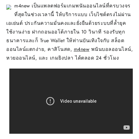
เข้า
m4new เป็นแพลตฟอร์มเกมพนันออนไลน์ที่ครบวงจร
สู่
ที่สุดในช่วงเวลานี้ ให้บริการแบบ เว็บไซต์ตรงไม่ผ่าน
ระบ
27
เอเย่นต์ ประกันความมั่นคงและยั่งยืนด้วยระบบที่ล้ำยุค
กรก
ใช้งานง่าย ฝากถอนออโต้ภายใน 10 วินาที รองรับทุก
m4n
จ่าย
ธนาคารและก็ True Wallet ให้ท่านบันเทิงใจกับ สล็อต
จริง
ออนไลน์แตกง่าย, คาสิโนสด,
m4new
พนันบอลออนไลน์,
ไม่
หวยออนไลน์, และ เกมยิงปลา ได้ตลอด 24 ชั่วโมง
โกง
สมัค
วัน
นี้
ทาง
เข้า
Top
41
by
Marg