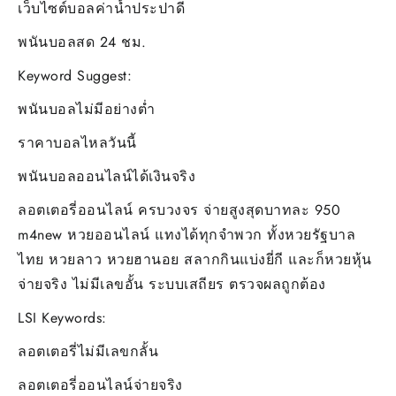
เว็บไซต์บอลค่าน้ำประปาดี
พนันบอลสด 24 ชม.
Keyword Suggest:
พนันบอลไม่มีอย่างต่ำ
ราคาบอลไหลวันนี้
พนันบอลออนไลน์ได้เงินจริง
ลอตเตอรี่ออนไลน์ ครบวงจร จ่ายสูงสุดบาทละ 950
m4new หวยออนไลน์ แทงได้ทุกจำพวก ทั้งหวยรัฐบาล
ไทย หวยลาว หวยฮานอย สลากกินแบ่งยี่กี และก็หวยหุ้น
จ่ายจริง ไม่มีเลขอั้น ระบบเสถียร ตรวจผลถูกต้อง
LSI Keywords:
ลอตเตอรี่ไม่มีเลขกลั้น
ลอตเตอรี่ออนไลน์จ่ายจริง