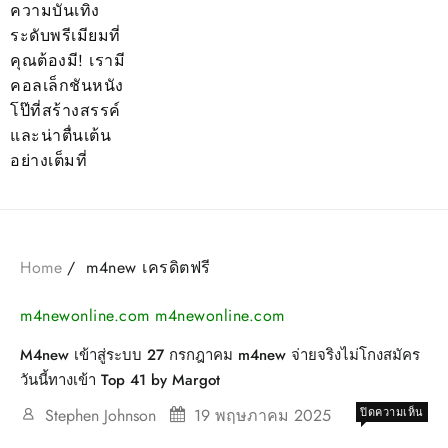
ความบันเทิง
ระดับพรีเมียมที่
คุณต้องมี! เรามี
คอลเล็กชันหนัง
โป๊ที่สร้างสรรค์
และน่าตื่นเต้น
อย่างเต็มที่
Home
m4new เครดิตฟรี
m4newonline.com
m4newonline.com
M4new เข้าสู่ระบบ 27 กรกฎาคม m4new จ่ายจริงไม่โกงสมัคร
วันนี้ทางเข้า Top 41 by Margot
บน
Stephen Johnson
19 พฤษภาคม 2025
ปิดความเห็น
M4n