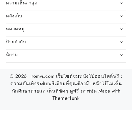
ความเห็นล่าสุด
คลังเก็บ
หมวดหมู่
ป้ายกำกับ
นิยาม
© 2026 romvs.com เว็บไซต์ชมหนังโป๊ออนไหล์ฟรี :
ความบันเทิงระดับพรีเมียมที่คุณต้องมี! หนังโป๊ไม่เซ็น
นักศึกษาถ่ายสด เห็นหีชัดๆ ดูฟรี ภาพชัด
Made with
ThemeHunk