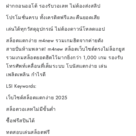
ฝากถอนออโต้ รองรับวอเลท ไม่ต้องส่งสลิป
โปรโมชั่นครบ ทั้งเครดิตฟรีและคืนยอดเสีย
เล่นได้ทุกวัสดุอุปกรณ์ ไม่ต้องดาวน์โหลดแอป
สล็อตแตกง่าย m4new รวมเกมฮิตจากค่ายดัง
สายปั่นห้ามพลาด! m4new สล็อตเว็บไซต์ตรงไม่ล็อกยูส
รวมเกมสล็อตยอดฮิตไว้มากยิ่งกว่า 1,000 เกม รองรับ
โทรศัพท์เคลื่อนที่เต็มระบบ โบนัสแตกง่าย เล่น
เพลิดเพลิน กำไรดี
LSI Keywords:
เว็บไซต์สล็อตแตกง่าย 2025
สล็อตวอเลทไม่มีขั้นต่ำ
ซื้อฟรีสปินได้
ทดสอบเล่นสล็อตฟรี