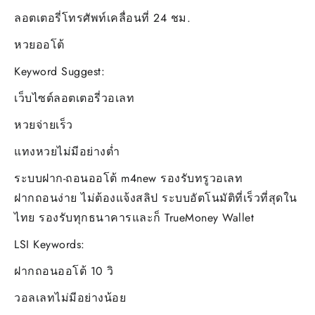
ลอตเตอรี่โทรศัพท์เคลื่อนที่ 24 ชม.
หวยออโต้
Keyword Suggest:
เว็บไซต์ลอตเตอรี่วอเลท
หวยจ่ายเร็ว
แทงหวยไม่มีอย่างต่ำ
ระบบฝาก-ถอนออโต้ m4new รองรับทรูวอเลท
ฝากถอนง่าย ไม่ต้องแจ้งสลิป ระบบอัตโนมัติที่เร็วที่สุดใน
ไทย รองรับทุกธนาคารและก็ TrueMoney Wallet
LSI Keywords:
ฝากถอนออโต้ 10 วิ
วอลเลทไม่มีอย่างน้อย