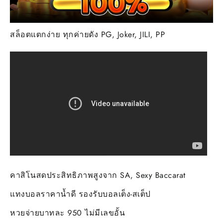
สล็อตแตกง่าย ทุกค่ายดัง PG, Joker, JILI, PP
คาสิโนสดประสิทธิภาพสูงจาก SA, Sexy Baccarat
แทงบอลราคาน้ำดี รองรับบอลเต็ง-สเต็ป
หวยจ่ายบาทละ 950 ไม่มีเลขอั้น