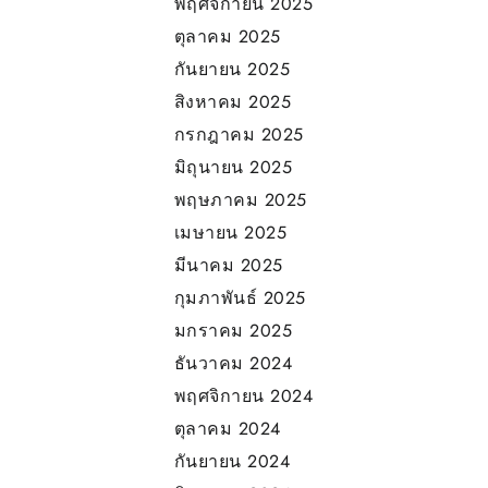
พฤศจิกายน 2025
ตุลาคม 2025
กันยายน 2025
สิงหาคม 2025
กรกฎาคม 2025
มิถุนายน 2025
พฤษภาคม 2025
เมษายน 2025
มีนาคม 2025
กุมภาพันธ์ 2025
มกราคม 2025
ธันวาคม 2024
พฤศจิกายน 2024
ตุลาคม 2024
กันยายน 2024