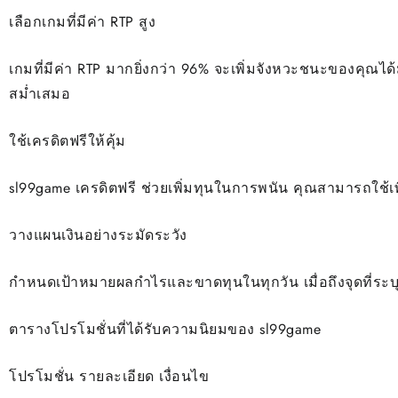
เลือกเกมที่มีค่า RTP สูง
เกมที่มีค่า RTP มากยิ่งกว่า 96% จะเพิ่มจังหวะชนะของคุณได
สม่ำเสมอ
ใช้เครดิตฟรีให้คุ้ม
sl99game เครดิตฟรี ช่วยเพิ่มทุนในการพนัน คุณสามารถใช้
วางแผนเงินอย่างระมัดระวัง
กำหนดเป้าหมายผลกำไรและขาดทุนในทุกวัน เมื่อถึงจุดที่ระบุ
ตารางโปรโมชั่นที่ได้รับความนิยมของ sl99game
โปรโมชั่น รายละเอียด เงื่อนไข