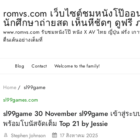
Skip
romvs.com เว็บไซต์ชมหนังโป๊ออนไห
to
content
นักศึกษาถ่ายสด เห็นหีชัดๆ ดูฟรี
www.romvs.com รับชมหนังโป๊ หนัง X AV ไทย ญี่ปุ่น ฝรั่ง เกา
ตื่นเต้นอย่างเต็มที่
Blog
Contact
Welcome to the family!
Home
sl99game
sl99games.com
sl99game 30 November sl99game เข้าสู่ระบบ โ
พร้อมโบนัสจัดเต็ม Top 21 by Jessie
Stephen Johnson
17 สิงหาคม 2025