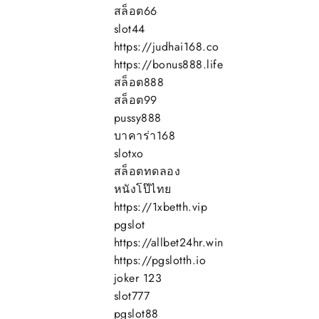
สล็อต66
จัด
เต็ม
slot44
Top
https://judhai168.co
21
https://bonus888.life
by
สล็อต888
Jessie
สล็อต99
pussy888
บาคาร่า168
slotxo
สล็อตทดลอง
หนังโป๊ไทย
https://1xbetth.vip
pgslot
https://allbet24hr.win
https://pgslotth.io
joker 123
slot777
pgslot88