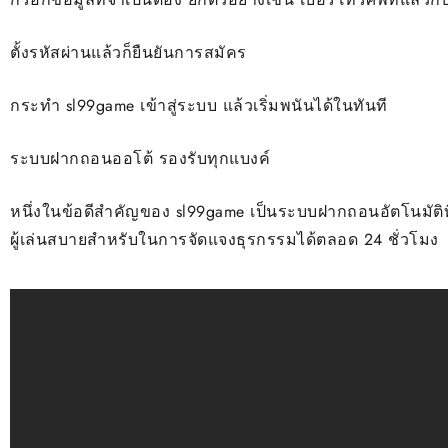
ตั้งรหัสผ่านแล้วก็ยืนยันการสมัคร
กระทำ sl99game เข้าสู่ระบบ แล้วเริ่มพนันได้ในทันที
ระบบฝากถอนออโต้ รองรับทุกแบงค์
หนึ่งในข้อดีสำคัญของ sl99game เป็นระบบฝากถอนอัตโนมัติที่
ผู้เล่นสบายสำหรับในการจัดแจงธุรกรรมได้ตลอด 24 ชั่วโมง