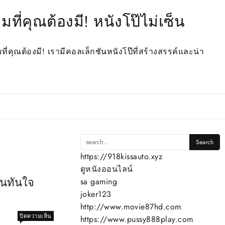
ี่คุณต้องมี! หนังโป๊ไม่เซ็น
ที่คุณต้องมี! เรามีคอลเล็กชันหนังโป๊ที่สร้างสรรค์และน่า
https://918kissauto.xyz
ดูหนังออนไลน์
ันทันใจ
sa gaming
joker123
http://www.movie87hd.com
บน
ปิดความเห็น
https://www.pussy888play.com