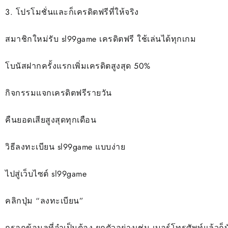
3. โปรโมชั่นและก็เครดิตฟรีที่ให้จริง
สมาชิกใหม่รับ sl99game เครดิตฟรี ใช้เล่นได้ทุกเกม
โบนัสฝากครั้งแรกเพิ่มเครดิตสูงสุด 50%
กิจกรรมแจกเครดิตฟรีรายวัน
คืนยอดเสียสูงสุดทุกเดือน
วิธีลงทะเบียน sl99game แบบง่าย
ไปสู่เว็บไซต์ sl99game
คลิกปุ่ม “ลงทะเบียน”
กรอกข้อมูลที่จำเป็นต้อง ยกตัวอย่างเช่น เบอร์โทรศัพท์แล้วก