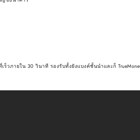
เร็วภายใน 30 วินาที รองรับทั้งยังแบงค์ชั้นนำและก็ TrueMone