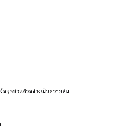
ข้อมูลส่วนตัวอย่างเป็นความลับ
ด