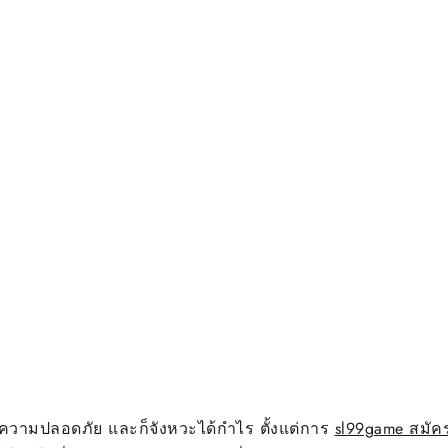
ก ความปลอดภัย และก็จังหวะได้กำไร ตั้งแต่การ
sl99game สมัค