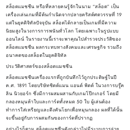
สล็อตแมชชีน หรือที่หลายคนรู้จักในนาม “สล็อต” เป็น
เครื่องเล่นเกมที่มีต้นกำเนิดจากปลายคริสต์ศตวรรษที่ 19
แต่ในยุคดิจิทัลปัจจุบัน สล็อตได้กลายเป็นเกมที่มีความ
นิยมสูงในวงการการพนันทั่วโลก โดยเฉพาะในรูปแบบ
ออนไลน์ ในรายงานนี้เราจะพาคุณไปสำรวจประวัติของ
สล็อตแมชชีน ผลกระทบทางสังคมและเศรษฐกิจ รวมถึง
อนาคตของสล็อตในยุคดิจิทัล
ประวัติศาสตร์ของสล็อตแมชชีน
สล็อตแมชชีนเครื่องแรกที่ถูกบันทึกไว้ถูกประดิษฐ์ในปี
ค.ศ. 1891 โดยบริษัทซิตต์แมน แอนด์ พิตต์ ในวงการบรู๊ค
ลิน นิวยอร์ก ซึ่งมีการผสมผสานกับเกมโป๊กเกอร์ โดยมี
กลองหมุนห้าใบและการ์ดทั้งหมด 50 ใบ ผู้เล่นต้อง
ทำการใส่เหรียญและดึงคันโยกเพื่อหมุนกลอง ผลที่ได้นั้น
จะขึ้นอยู่กับการผสมกันของการ์ดที่ปรากฏ
อย่างไรก็ตาม สล็อตแมชชีนดังกล่าวไม่มีระบบการจ่าย