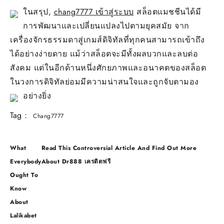
ในสรุป,
chang7777 เข้าสู่ระบบ
สล็อตแมชชีนได้มี
การพัฒนาและเปลี่ยนแปลงไปตามยุคสมัย จาก
เครื่องจักรธรรมดาสู่เกมส์ดิจิทัลที่ทุกคนสามารถเข้าถึง
ได้อย่างง่ายดาย แม้ว่าสล็อตจะมีทั้งผลบวกและลบต่อ
สังคม แต่ในอีกด้านหนึ่งศักยภาพและอนาคตของสล็อต
ในวงการดิจิทัลย่อมมีความน่าสนใจและถูกจับตามอง
อย่างยิ่ง
Tag :
Chang7777
แนะแนว
What
Read This Controversial Article And Find Out More
เรื่อง
Everybody
About Dr888 เครดิตฟรี
Ought To
Know
About
Lalikabet