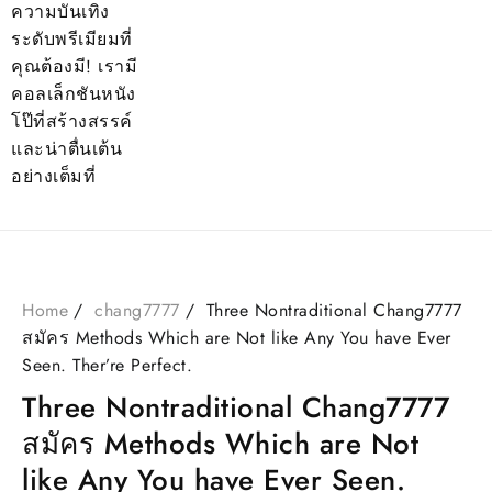
ความบันเทิง
ระดับพรีเมียมที่
คุณต้องมี! เรามี
คอลเล็กชันหนัง
โป๊ที่สร้างสรรค์
และน่าตื่นเต้น
อย่างเต็มที่
Home
chang7777
Three Nontraditional Chang7777
สมัคร Methods Which are Not like Any You have Ever
Seen. Ther’re Perfect.
Three Nontraditional Chang7777
สมัคร Methods Which are Not
like Any You have Ever Seen.