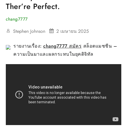
Ther’re Perfect.
chang7777
Stephen Johnson
2 เมษายน 2025
รายงานเรื่อง:
chang7777 สมัคร
สล็อตแมชชีน –
ความเป็นมาและผลกระทบในยุคดิจิทัล