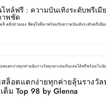
ล์ฟรี : ความบันเทิงระดับพรีเมียมท
 ภาพชัด
หลี คลิปถ่ายเอง ชีดจุใจที่มาพร้อมกับความบันเทิงระดับพรีเมียม
ตแตกง่ายทุกค่ายลุ้นรางวัลทุกตาเล่นเริ่มเล่นได้ฟรีพร้อมโบนัส
สล็อตแตกง่ายทุกค่ายลุ้นรางวัล
ัดเต็ม Top 98 by Glenna