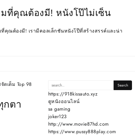
ี่คุณต้องมี! หนังโป๊ไม่เซ็น
ที่คุณต้องมี! เรามีคอลเล็กชันหนังโป๊ที่สร้างสรรค์และน่า
จัดเต็ม Top 98
https://918kissauto.xyz
ทุกตา
ดูหนังออนไลน์
sa gaming
joker123
http://www.movie87hd.com
https://www.pussy888play.com