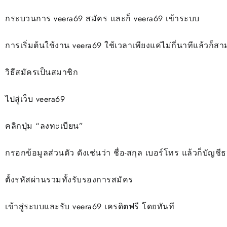
กระบวนการ veera69 สมัคร และก็ veera69 เข้าระบบ
การเริ่มต้นใช้งาน veera69 ใช้เวลาเพียงแค่ไม่กี่นาทีแล้วก็ส
วิธีสมัครเป็นสมาชิก
ไปสู่เว็บ veera69
คลิกปุ่ม “ลงทะเบียน”
กรอกข้อมูลส่วนตัว ดังเช่นว่า ชื่อ-สกุล เบอร์โทร แล้วก็บัญช
ตั้งรหัสผ่านรวมทั้งรับรองการสมัคร
เข้าสู่ระบบและรับ veera69 เครดิตฟรี โดยทันที