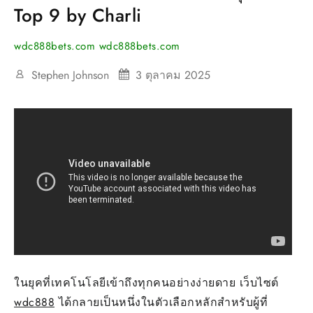
Top 9 by Charli
wdc888bets.com
wdc888bets.com
Stephen Johnson
3 ตุลาคม 2025
ในยุคที่เทคโนโลยีเข้าถึงทุกคนอย่างง่ายดาย เว็บไซต์
wdc888
ได้กลายเป็นหนึ่งในตัวเลือกหลักสำหรับผู้ที่