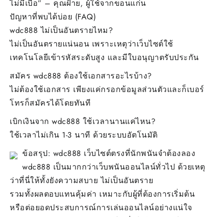
ไม่มีเบื่อ” – คุณฝ้าย, ผู้ใช้จากขอนแก่น
ปัญหาที่พบได้บ่อย (FAQ)
wdc888 ไม่เป็นอันตรายไหม?
ไม่เป็นอันตรายแน่นอน เพราะเหตุว่าเว็บไซต์ใช้
เทคโนโลยีเข้ารหัสระดับสูง และมีใบอนุญาตรับประกัน
สมัคร wdc888 ต้องใช้เอกสารอะไรบ้าง?
ไม่ต้องใช้เอกสาร เพียงแค่กรอกข้อมูลส่วนตัวและก็เบอร์
โทรก็สมัครได้โดยทันที
เบิกเงินจาก wdc888 ใช้เวลานานแค่ไหน?
ใช้เวลาไม่เกิน 1-3 นาที ด้วยระบบอัตโนมัติ
ข้อสรุป: wdc888 เว็บไซต์ตรงที่นักพนันจำต้องลอง
wdc888 เป็นมากกว่าเว็บพนันออนไลน์ทั่วไป ด้วยเหตุ
ว่าที่นี่ให้ทั้งยังความสบาย ไม่เป็นอันตราย
รวมทั้งผลตอบแทนคุ้มค่า เหมาะกับผู้ที่ต้องการเริ่มต้น
หรือต่อยอดประสบการณ์การเล่นออนไลน์อย่างแน่ใจ