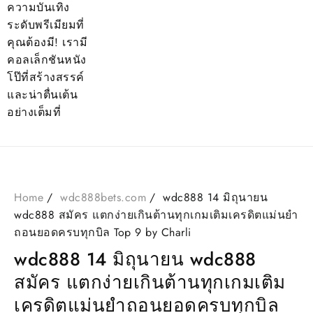
ความบันเทิง
ระดับพรีเมียมที่
คุณต้องมี! เรามี
คอลเล็กชันหนัง
โป๊ที่สร้างสรรค์
และน่าตื่นเต้น
อย่างเต็มที่
Home
wdc888bets.com
wdc888 14 มิถุนายน
wdc888 สมัคร แตกง่ายเกินต้านทุกเกมเติมเครดิตแม่นยำ
ถอนยอดครบทุกบิล Top 9 by Charli
wdc888 14 มิถุนายน wdc888
สมัคร แตกง่ายเกินต้านทุกเกมเติม
เครดิตแม่นยำถอนยอดครบทุกบิล