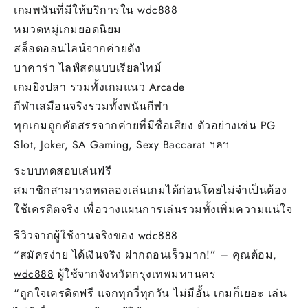
เกมพนันที่มีให้บริการใน wdc888
หมวดหมู่เกมยอดนิยม
สล็อตออนไลน์จากค่ายดัง
บาคาร่า ไลฟ์สดแบบเรียลไทม์
เกมยิงปลา รวมทั้งเกมแนว Arcade
กีฬาเสมือนจริงรวมทั้งพนันกีฬา
ทุกเกมถูกคัดสรรจากค่ายที่มีชื่อเสียง ตัวอย่างเช่น PG
Slot, Joker, SA Gaming, Sexy Baccarat ฯลฯ
ระบบทดสอบเล่นฟรี
สมาชิกสามารถทดลองเล่นเกมได้ก่อนโดยไม่จำเป็นต้อง
ใช้เครดิตจริง เพื่อวางแผนการเล่นรวมทั้งเพิ่มความแน่ใจ
รีวิวจากผู้ใช้งานจริงของ wdc888
“สมัครง่าย ได้เงินจริง ฝากถอนเร็วมาก!” – คุณต้อม,
wdc888
ผู้ใช้จากจังหวัดกรุงเทพมหานคร
“ถูกใจเครดิตฟรี แจกทุกวี่ทุกวัน ไม่มีอั้น เกมก็เยอะ เล่น