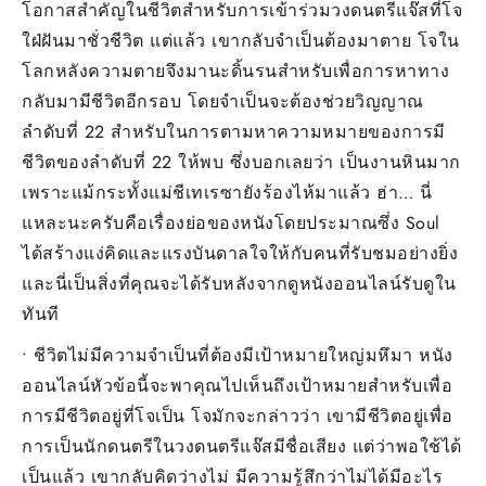
โอกาสสำคัญในชีวิตสำหรับการเข้าร่วมวงดนตรีแจ๊สที่โจ
ใฝ่ฝันมาชั่วชีวิต แต่แล้ว เขากลับจำเป็นต้องมาตาย โจใน
โลกหลังความตายจึงมานะดิ้นรนสำหรับเพื่อการหาทาง
กลับมามีชีวิตอีกรอบ โดยจำเป็นจะต้องช่วยวิญญาณ
ลำดับที่ 22 สำหรับในการตามหาความหมายของการมี
ชีวิตของลำดับที่ 22 ให้พบ ซึ่งบอกเลยว่า เป็นงานหินมาก
เพราะแม้กระทั้งแม่ชีเทเรซายังร้องไห้มาแล้ว ฮ่า… นี่
แหละนะครับคือเรื่องย่อของหนังโดยประมาณซึ่ง Soul
ได้สร้างแง่คิดและแรงบันดาลใจให้กับคนที่รับชมอย่างยิ่ง
และนี่เป็นสิ่งที่คุณจะได้รับหลังจากดูหนังออนไลน์รับดูใน
ทันที
• ชีวิตไม่มีความจำเป็นที่ต้องมีเป้าหมายใหญ่มหึมา หนัง
ออนไลน์หัวข้อนี้จะพาคุณไปเห็นถึงเป้าหมายสำหรับเพื่อ
การมีชีวิตอยู่ที่โจเป็น โจมักจะกล่าวว่า เขามีชีวิตอยู่เพื่อ
การเป็นนักดนตรีในวงดนตรีแจ๊สมีชื่อเสียง แต่ว่าพอใช้ได้
เป็นแล้ว เขากลับคิดว่างไม่ มีความรู้สึกว่าไม่ได้มีอะไร