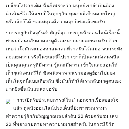
เปลี่ยนไปจากเดิม นั่นก็เพราะว่า มนุษย์เราจำเป็นต้อง
ดำเนินชีวิตให้แฮปปี้ในทุกๆวัน คุณจะมีเป้าหมายใหญ่
หรือเล็กก็ได้ ขอแค่คุณมีความสุขก็พอแล้วขอรับ
• การอยู่กับปัจจุบันสำคัญที่สุด การดูหนังออนไลน์เรื่องนี้
พาผมย้อนกลับมามองดูตัวเองมากมายเลยนะครับ ด้วย
เหตุว่าโจมักจะมองหาอนาคตที่วาดฝันไว้เสมอ จนกระทั่ง
ละเลยความจริงในขณะนี้ไปว่า เขาก็เป็นคนเก่งคนหนึ่ง
เป็นคุณคุณครูที่มีความรู้และมีความเข้าใจและสอนให้
เด็กๆเล่นดนตรีได้ ซึ่งหนังพาพวกเรามองดูย้อนไปมอง
เห็นในจุดนี้แบบเดียวกัน ซึ่งมันก็ทำให้เรากลับมาดูตนเอง
มากยิ่งขึ้นนั่นแหละขอรับ
• การเปิดรับประสบการณ์ใหม่ นอกจากเรื่องของโจ
แล้ว ดูหนังออนไลน์ประเด็นนี้ยังพาพวกเรามา
ทำความรู้จักกับวิญญาณเลขลำดับ 22 ด้วยครับผม เลข
22 ที่พยายามตามหาความหมายสำหรับในการมีชีวิต