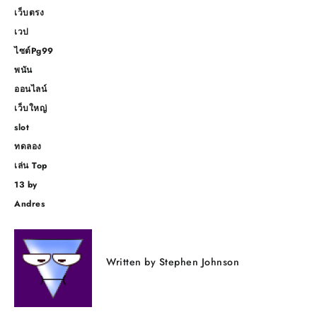
เว็บตรง
เวป
ไซต์Pg99
พนัน
ออนไลน์
เว็บใหญ่
slot
ทดลอง
เล่น Top
13 by
Andres
Written by
Stephen Johnson