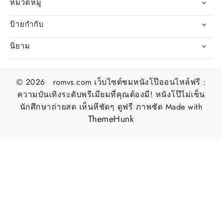
หมวดหมู่
ป้ายกำกับ
นิยาม
© 2026 romvs.com เว็บไซต์ชมหนังโป๊ออนไหล์ฟรี :
ความบันเทิงระดับพรีเมียมที่คุณต้องมี! หนังโป๊ไม่เซ็น
นักศึกษาถ่ายสด เห็นหีชัดๆ ดูฟรี ภาพชัด
Made with
ThemeHunk