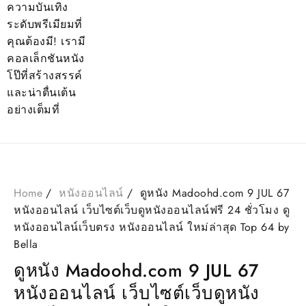
ความบันเทิง
ระดับพรีเมียมที่
คุณต้องมี! เรามี
คอลเล็กชันหนัง
โป๊ที่สร้างสรรค์
และน่าตื่นเต้น
อย่างเต็มที่
Home
หนังออนไลน์
ดูหนัง Madoohd.com 9 JUL 67
หนังออนไลน์ เว็บไซต์เว็บดูหนังออนไลน์ฟรี 24 ชั่วโมง ดู
หนังออนไลน์เว็บตรง หนังออนไลน์ ใหม่ล่าสุด Top 64 by
Bella
ดูหนัง Madoohd.com 9 JUL 67
หนังออนไลน์ เว็บไซต์เว็บดูหนัง