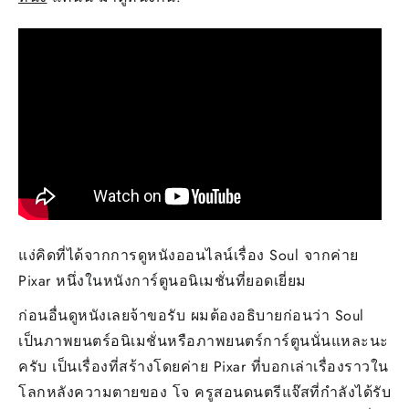
แง่คิดที่ได้จากการดูหนังออนไลน์เรื่อง Soul จากค่าย
Pixar หนึ่งในหนังการ์ตูนอนิเมชั่นที่ยอดเยี่ยม
ก่อนอื่นดูหนังเลยจ้าขอรับ ผมต้องอธิบายก่อนว่า Soul
เป็นภาพยนตร์อนิเมชั่นหรือภาพยนตร์การ์ตูนนั่นแหละนะ
ครับ เป็นเรื่องที่สร้างโดยค่าย Pixar ที่บอกเล่าเรื่องราวใน
โลกหลังความตายของ โจ ครูสอนดนตรีแจ๊สที่กำลังได้รับ