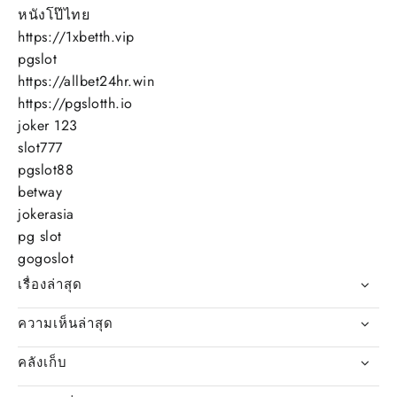
หนังโป๊ไทย
https://1xbetth.vip
pgslot
https://allbet24hr.win
https://pgslotth.io
joker 123
slot777
pgslot88
betway
jokerasia
pg slot
gogoslot
เรื่องล่าสุด
ความเห็นล่าสุด
คลังเก็บ