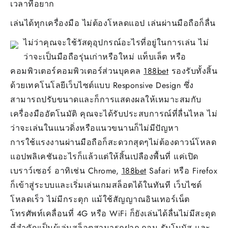
เวลาที่อยาก
เล่นได้ทุกเครื่องมือ ไม่ต้องโหลดแอป เล่นผ่านมือถือก็ลื่น
ไม่ว่าคุณจะใช้วัสดุอุปกรณ์อะไรที่อยู่ในการเล่น ไม่
ว่าจะเป็นมือถือรุ่นเก่าหรือใหม่ แท็บเล็ต หรือ
คอมพิวเตอร์คอมพิวเตอร์ส่วนบุคคล
188bet
รองรับทั้งสิ้น
ด้วยเทคโนโลยีเว็บไซต์แบบ Responsive Design ซึ่ง
สามารถปรับขนาดและก็การแสดงผลให้เหมาะสมกับ
เครื่องมืออัตโนมัติ คุณจะได้รับประสบการณ์ที่ลื่นไหล ไม่
ว่าจะเล่นในแนวดิ่งหรือแนวขนานก็ไม่มีปัญหา
การใช้แรงงานผ่านมือถือก็สะดวกสุดๆไม่ต้องดาวน์โหลด
แอปพลิเคชันอะไรก็แล้วแต่ให้สิ้นเปลืองพื้นที่ แค่เปิด
เบราว์เซอร์ อาทิเช่น Chrome,
188bet
Safari หรือ Firefox
ก็เข้าสู่ระบบและเริ่มเล่นเกมสล็อตได้ในทันที เว็บไซต์
โหลดเร็ว ไม่มีกระตุก แม้ใช้สัญญาณอินเทอร์เน็ต
โทรศัพท์เคลื่อนที่ 4G หรือ WiFi ก็ยังเล่นได้ลื่นไม่มีสะดุด
ที่สำคัญเป็นผู้เล่นสล็อตสามารถฝาก-ถอน รับโบนัส และ