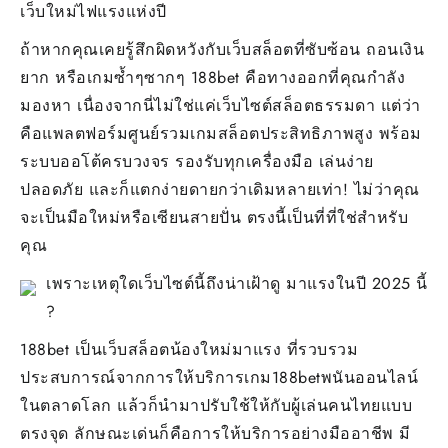
เว็บใหม่ไฟแรงแห่งปี
ออน
เว็บ
ถ้าหากคุณเคยรู้สึกผิดหวังกับเว็บสล็อตที่ซับซ้อน ถอนเงิน
ตรง
188b
ยาก หรือเกมซ้ำๆซากๆ 188bet คือทางออกที่คุณกำลัง
ทดล
มองหา เนื่องจากนี่ไม่ใช่แค่เว็บไซต์สล็อตธรรมดา แต่ว่า
เล่น
Top
คือแพลตฟอร์มศูนย์รวมเกมสล็อตประสิทธิภาพสูง พร้อม
47
ระบบออโต้ครบวงจร รองรับทุกเครื่องมือ เล่นง่าย
by
ปลอดภัย และก็แตกง่ายดายกว่าเดิมหลายเท่า! ไม่ว่าคุณ
Katl
188b
จะเป็นมือใหม่หรือเซียนสายปั่น ตรงนี้เป็นที่ที่ใช่สำหรับ
188b
คุณ
20
สล็อ
เพราะเหตุใดเว็บไซต์นี้ถึงน่าเฝ้าดู มาแรงในปี 2025 นี้
เว็บ
?
ใหญ่
เล่น
188bet เป็นเว็บสล็อตน้องใหม่มาแรง ที่รวบรวม
สล็อ
188b
ประสบการณ์จากการให้บริการเกม188betพนันออนไลน์
แจ็ค
ในตลาดโลก แล้วก็นำมาปรับใช้ให้กับผู้เล่นคนไทยแบบ
พอต
แตก
ตรงจุด ลักษณะเด่นก็คือการให้บริการอย่างมืออาชีพ มี