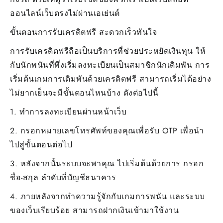
ออนไลน์เว็บตรงไม่ผ่านเอเย่นต์
ขั้นตอนการรับเครดิตฟรี สะดวกเร็วทันใจ
การรับเครดิตฟรีถือเป็นบริการที่ช่วยประหยัดเงินทุน ให้
กับนักพนันที่พึ่งเริ่มลงทะเบียนเป็นสมาชิกนักเดิมพัน การ
เริ่มต้นเกมการเดิมพันด้วยเครดิตฟรี สามารถเริ่มได้อย่าง
ไม่ยากเย็นจะมีขั้นตอนไหนบ้าง ดังต่อไปนี้
1. ทำการลงทะเบียนผ่านหน้าเว็บ
2. กรอกหมายเลขโทรศัพท์ของคุณเพื่อรับ OTP เพื่อนำ
ไปสู่ขั้นตอนต่อไป
3. หลังจากนั้นระบบจะพาคุณ ไปเริ่มต้นด้วยการ กรอก
ชื่อ-สกุล ลำดับที่บัญชีธนาคาร
4. ภายหลังจากทำความรู้จักกับเกมการพนัน และระบบ
ของเว็บเรียบร้อย สามารถฝากเงินเข้ามาใช้งาน