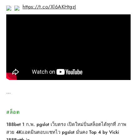
https://t.co/Xl6AKHtgzJ
…
สล็อต
188bet 1 ก.พ. pgslot เว็บตรง เปิดใหม่ปั่นสล็อตได้ทุกที่ ภาพ
สวย 4Kแอดมินตอบแชทไว pgslot มั่นคง Top 4 by Vicki