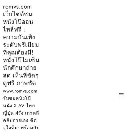
Skip
romvs.com
to
เว็บไซต์ชม
content
หนังโป๊ออน
ไหล์ฟรี :
ความบันเทิง
ระดับพรีเมียม
ที่คุณต้องมี!
หนังโป๊ไม่เซ็น
นักศึกษาถ่าย
สด เห็นหีชัดๆ
ดูฟรี ภาพชัด
www.romvs.com
รับชมหนังโป๊
หนัง X AV ไทย
ญี่ปุ่น ฝรั่ง เกาหลี
คลิปถ่ายเอง ชีด
จุใจที่มาพร้อมกับ