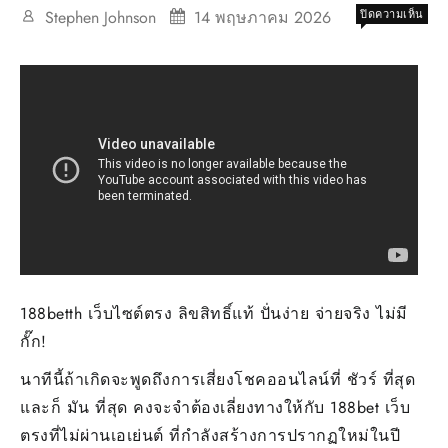
บน
Stephen Johnson
14 พฤษภาคม 2026
ปิดความเห็น
casi
onli
188b
รวม
เกม
คา
สิ
โน
ออน
ยอด
ฮิต
สล็อ
แตก
ง่าย
188betth เว็บไซต์ตรง ลิขสิทธิ์แท้ ปั่นง่าย จ่ายจริง ไม่มี
บา
คา
กั๊ก!
ร่า
ไหล
นาทีนี้ถ้าเกิดจะพูดถึงการเสี่ยงโชคออนไลน์ที่ ชัวร์ ที่สุด
ลื่น
และก็ มัน ที่สุด คงจะจำต้องเลี่ยงทางให้กับ 188bet เว็บ
เล่น
ตรงที่ไม่ผ่านเอเย่นต์ ที่กำลังสร้างการปรากฏใหม่ในปี
ได้