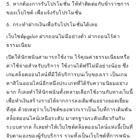
5. หากต้องการรับโปรโมชั่น ให้ทำติดต่อกับข้าราชการ
ของเว็บไซต์ เพื่อแจ้งรับโปรโมชั่น
6. กระทำฝากเงินเพื่อรับโปรโมชั่นได้เลย
เว็บไซต์pgslot ฝากถอนไม่มีอย่างต่ำ ฝากถอนไร้ค่า
ธรรมเนียม
เปิดให้นักพนันสามารถใช้งาน ไร้คุณค่าธรรมเนียมหรือ
ค่าใช้จ่ายสำหรับบริการ ใช้งานได้ฟรีไม่มีอย่างน้อย ซึ่ง
เกมสล็อตออนไลน์ที่มีให้บริการบนเว็บของเรา เป็นเกม
คาสิโนออนไลน์อีกหนึ่งประเภทที่ได้รับความนิยมอย่าง
มาก ก็เลยทำให้นักพนันทั้งหลายเลือกใช้งานกับทางเว็บนี้
เพื่อทำเงินสร้างรายได้จากการลงเดิมพันอย่างยอดเยี่ยม
ที่สุด ด้วยเหตุว่าเว็บไซต์ของพวกเราเป็นเว็บที่การเดิมพัน
สล็อตออนไลน์เหนือระดับ มาตรฐานระดับเดียวกันกับ
ระบบสากล ก็เลยทำให้เว็บไซต์สล็อตออนไลน์แห่งนี้เป็นที่
จับตามองของผู้รับบริการ รวมทั้งเป็นเว็บไซต์ที่การพนัน