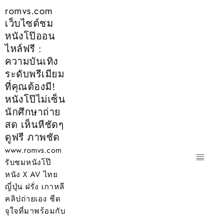
Skip
romvs.com
to
เว็บไซต์ชม
content
หนังโป๊ออน
ไหล์ฟรี :
ความบันเทิง
ระดับพรีเมียม
ที่คุณต้องมี!
หนังโป๊ไม่เซ็น
นักศึกษาถ่าย
สด เห็นหีชัดๆ
ดูฟรี ภาพชัด
www.romvs.com
รับชมหนังโป๊
หนัง X AV ไทย
ญี่ปุ่น ฝรั่ง เกาหลี
คลิปถ่ายเอง ชีด
จุใจที่มาพร้อมกับ