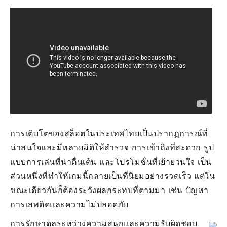
การเติบโตของสล็อตในประเทศไทยเป็นปรากฏการณ์ที่
น่าสนใจและมีหลายมิติให้สำรวจ การเข้าถึงที่สะดวก รูป
แบบการเล่นที่น่าตื่นเต้น และโปรโมชั่นที่เย้ายวนใจ เป็น
ส่วนหนึ่งที่ทำให้เกมนี้กลายเป็นที่นิยมอย่างรวดเร็ว แต่ใน
ขณะเดียวกันก็ต้องระวังผลกระทบที่ตามมา เช่น ปัญหา
การเสพติดและความไม่ปลอดภัย
การรักษาดุลระหว่างความสนุกและความรับผิดชอบ