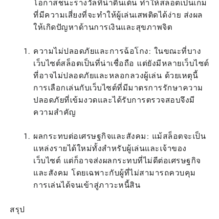
โอกาสชนะรางวัลที่น่าตื่นเต้น ทำให้สล็อตเป็นเกม
ที่มีความเสี่ยงที่จะทำให้ผู้เล่นเสพติดได้ง่าย ส่งผล
ให้เกิดปัญหาด้านการเงินและสุขภาพจิต
ความไม่ปลอดภัยและการฉ้อโกง
: ในขณะที่บาง
เว็บไซต์สล็อตเป็นที่น่าเชื่อถือ แต่ยังมีหลายเว็บไซต์
ที่อาจไม่ปลอดภัยและหลอกลวงผู้เล่น ด้วยเหตุนี้
การเลือกเล่นกับเว็บไซต์ที่มีมาตรการรักษาความ
ปลอดภัยที่เข้มงวดและได้รับการตรวจสอบจึงมี
ความสำคัญ
ผลกระทบต่อเศรษฐกิจและสังคม
: แม้สล็อตจะเป็น
แหล่งรายได้ใหม่ทั้งสำหรับผู้เล่นและเจ้าของ
เว็บไซต์ แต่ก็อาจส่งผลกระทบที่ไม่ดีต่อเศรษฐกิจ
และสังคม โดยเฉพาะกับผู้ที่ไม่สามารถควบคุม
การเล่นได้จนเข้าสู่ภาวะหนี้สิน
สรุป