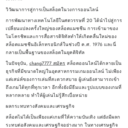
วิวัฒนาการสู่การเป็นสล็อตในวงการออนไลน์
การพัฒนาทางเทคโนโลยีในศตวรรษที่ 20 ได้นำไปสู่การ
เปลี่ยนแปลงครั้งใหญ่ของสล็อตแมชชีน การเข้ามาของ
ไมโครชิพและการสื่อสารดิจิทัลทำให้เกิดคลื่นใหม่ของ
สล็อตแมชชีนอิเล็กทรอนิกส์ในช่วงปี ค.ศ. 1976 และนี่
กลายเป็นพื้นฐานของสล็อตในยุคดิจิทัล
ในปัจจุบัน,
chang7777 สมัคร
สล็อตออนไลน์ได้กลายเป็น
ธุรกิจที่มีขนาดใหญ่ในอุตสาหกรรมเกมออนไลน์ ไม่เพียง
แต่เสน่ห์ของการเล่นที่สะดวกสบาย ผู้เล่นยังสามารถเข้า
ถึงเกมได้ทุกที่ทุกเวลา อีกทั้งยังมีธีมและรูปแบบของเกมที่
หลากหลาย ทำให้ผู้เล่นไม่รู้สึกเบื่อหน่าย
ผลกระทบทางสังคมและเศรษฐกิจ
สล็อตไม่ได้เป็นเพียงแค่เกมที่ให้ความบันเทิง แต่ยังมีผลก
ระทบต่อสังคมและเศรษฐกิจอย่างมาก ในทางเศรษฐกิจ