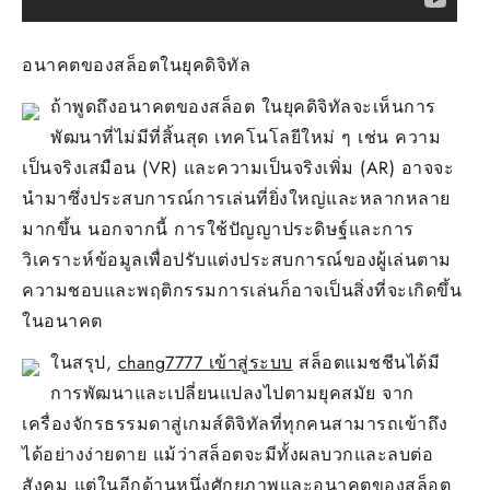
อนาคตของสล็อตในยุคดิจิทัล
ถ้าพูดถึงอนาคตของสล็อต ในยุคดิจิทัลจะเห็นการ
พัฒนาที่ไม่มีที่สิ้นสุด เทคโนโลยีใหม่ ๆ เช่น ความ
เป็นจริงเสมือน (VR) และความเป็นจริงเพิ่ม (AR) อาจจะ
นำมาซึ่งประสบการณ์การเล่นที่ยิ่งใหญ่และหลากหลาย
มากขึ้น นอกจากนี้ การใช้ปัญญาประดิษฐ์และการ
วิเคราะห์ข้อมูลเพื่อปรับแต่งประสบการณ์ของผู้เล่นตาม
ความชอบและพฤติกรรมการเล่นก็อาจเป็นสิ่งที่จะเกิดขึ้น
ในอนาคต
ในสรุป,
chang7777 เข้าสู่ระบบ
สล็อตแมชชีนได้มี
การพัฒนาและเปลี่ยนแปลงไปตามยุคสมัย จาก
เครื่องจักรธรรมดาสู่เกมส์ดิจิทัลที่ทุกคนสามารถเข้าถึง
ได้อย่างง่ายดาย แม้ว่าสล็อตจะมีทั้งผลบวกและลบต่อ
สังคม แต่ในอีกด้านหนึ่งศักยภาพและอนาคตของสล็อต