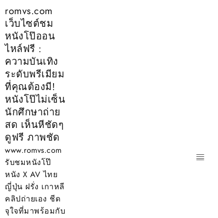
Skip
romvs.com
to
เว็บไซต์ชม
content
หนังโป๊ออน
ไหล์ฟรี :
ความบันเทิง
ระดับพรีเมียม
ที่คุณต้องมี!
หนังโป๊ไม่เซ็น
นักศึกษาถ่าย
สด เห็นหีชัดๆ
ดูฟรี ภาพชัด
www.romvs.com
รับชมหนังโป๊
หนัง X AV ไทย
ญี่ปุ่น ฝรั่ง เกาหลี
คลิปถ่ายเอง ชีด
จุใจที่มาพร้อมกับ