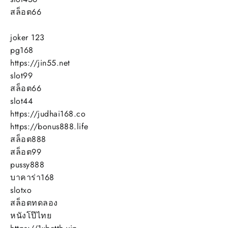
สล็อต66
joker 123
pg168
https://jin55.net
slot99
สล็อต66
slot44
https://judhai168.co
https://bonus888.life
สล็อต888
สล็อต99
pussy888
บาคาร่า168
slotxo
สล็อตทดลอง
หนังโป๊ไทย