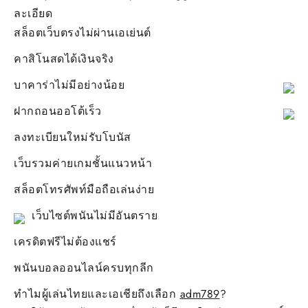
ละเอียด
สล็อตเว็บตรงไม่ผ่านเอเย่นต์
คาสิโนสดได้เงินจริง
บาคาร่าไม่มีอย่างน้อย
ฝากถอนออโต้เร็ว
ลงทะเบียนใหม่รับโบนัส
เว็บรวมค่ายเกมชั้นแนวหน้า
สล็อตโทรศัพท์มือถือเล่นง่าย
เว็บไซต์พนันไม่มีอันตราย
เครดิตฟรีไม่ต้องแชร์
พนันบอลออนไลน์ครบทุกลีก
ทำไมผู้เล่นไทยและเอเชียถึงเลือก
adm789
?