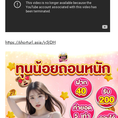
https://shorturl.asia/y5JDH