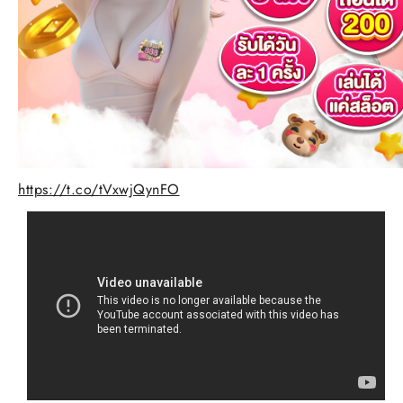
https://t.co/tVxwjQynFO