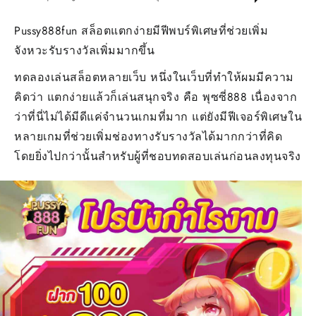
Puss
เว็บ
Pussy888fun สล็อตแตกง่ายมีฟีพบร์พิเศษที่ช่วยเพิ่ม
ใหญ่
จังหวะรับรางวัลเพิ่มมากขึ้น
นัก
เดิม
ทดลองเล่นสล็อตหลายเว็บ หนึ่งในเว็บที่ทำให้ผมมีความ
พัน
กา
คิดว่า แตกง่ายแล้วก็เล่นสนุกจริง คือ พุซซี่888 เนื่องจาก
รัน
ว่าที่นี่ไม่ได้มีดีแค่จำนวนเกมที่มาก แต่ยังมีฟีเจอร์พิเศษใน
ตี
ลุ้น
หลายเกมที่ช่วยเพิ่มช่องทางรับรางวัลได้มากกว่าที่คิด
ทอง
โดยยิ่งไปกว่านั้นสำหรับผู้ที่ชอบทดสอบเล่นก่อนลงทุนจริง
มูลค่
1
บาท
แจก
ทริค
ทำ
กำไ
ฟรี
เปย์
หนัก
รับ
เต็ม