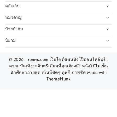
คลังเก็บ
หมวดหมู่
ป้ายกำกับ
นิยาม
© 2026 romvs.com เว็บไซต์ชมหนังโป๊ออนไหล์ฟรี :
ความบันเทิงระดับพรีเมียมที่คุณต้องมี! หนังโป๊ไม่เซ็น
นักศึกษาถ่ายสด เห็นหีชัดๆ ดูฟรี ภาพชัด
Made with
ThemeHunk