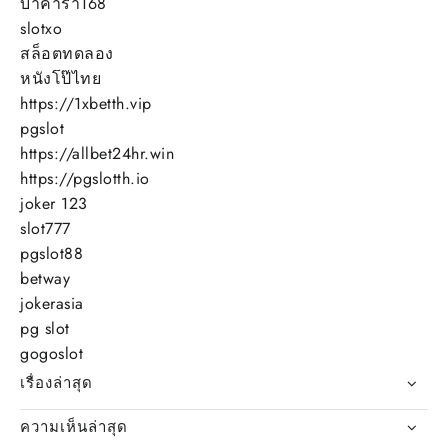
บาคาร่า168
slotxo
สล็อตทดลอง
หนังโป๊ไทย
https://1xbetth.vip
pgslot
https://allbet24hr.win
https://pgslotth.io
joker 123
slot777
pgslot88
betway
jokerasia
pg slot
gogoslot
เรื่องล่าสุด
ความเห็นล่าสุด