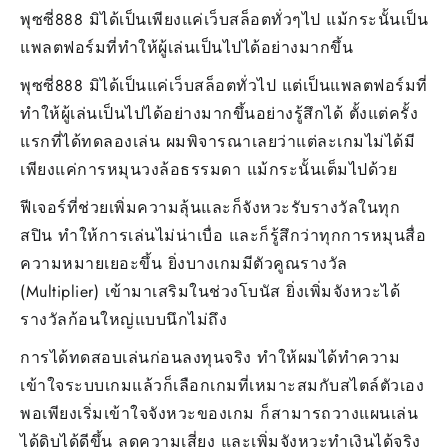
พุซซี่888 มิได้เป็นเพียงแค่เว็บสล็อตทั่วๆไป แม้กระนั้นเป็น
แพลตฟอร์มที่ทำให้ผู้เล่นเป็นไปได้อย่างมากขึ้น
พุซซี่888 มิได้เป็นแค่เว็บสล็อตทั่วไป แต่เป็นแพลตฟอร์มที่
ทำให้ผู้เล่นเป็นไปได้อย่างมากขึ้นอย่างรู้สึกได้ ตั้งแต่ครั้ง
แรกที่ได้ทดลองเล่น ผมพิจารณาเลยว่าแต่ละเกมไม่ได้มี
เพียงแค่การหมุนวงล้อธรรมดา แม้กระนั้นเต็มไปด้วย
ฟีเจอร์ที่ช่วยเพิ่มความลุ้นและก็จังหวะรับรางวัลในทุก
สปิน ทำให้การเล่นไม่น่าเบื่อ และก็รู้สึกว่าทุกการหมุนสื่อ
ความหมายเยอะขึ้น ยิ่งบางเกมมีตัวคูณรางวัล
(Multiplier) เข้ามาเสริมในช่วงโบนัส ยิ่งเพิ่มจังหวะได้
รางวัลก้อนใหญ่แบบนึกไม่ถึง
การได้ทดสอบเล่นก่อนลงทุนจริง ทำให้ผมได้ทำความ
เข้าใจระบบเกมแล้วก็เลือกเกมที่เหมาะสมกับสไตล์ตัวเอง
พอเพียงเริ่มเข้าใจจังหวะของเกม ก็สามารถวางแผนเล่น
ได้ดิบได้ดีขึ้น ลดความเสี่ยง และเพิ่มจังหวะทำเงินได้จริง