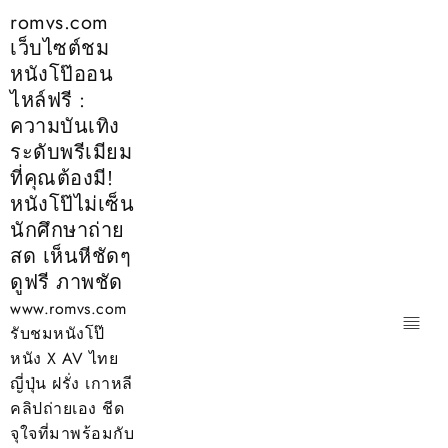
Skip
romvs.com
to
เว็บไซต์ชม
content
หนังโป๊ออน
ไหล์ฟรี :
ความบันเทิง
ระดับพรีเมียม
ที่คุณต้องมี!
หนังโป๊ไม่เซ็น
นักศึกษาถ่าย
สด เห็นหีชัดๆ
ดูฟรี ภาพชัด
www.romvs.com
รับชมหนังโป๊
หนัง X AV ไทย
ญี่ปุ่น ฝรั่ง เกาหลี
คลิปถ่ายเอง ชีด
จุใจที่มาพร้อมกับ