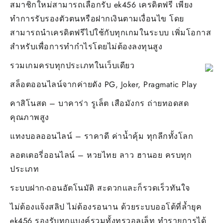
สมาชิกใหม่สามารถเลือกรับ ek456 เครดิตฟรี เพียง
เวลา
ทำการรับรองตัวตนหรือฝากเงินตามเงื่อนไข โดย
Top
23
สามารถนำเครดิตฟรีไปใช้กับทุกเกมในระบบ เพิ่มโอกาส
by
สำหรับเพื่อการทำกำไรโดยไม่ต้องลงทุนสูง
Wer
รวมเกมครบทุกประเภทในเว็บเดียว
สล็อตออนไลน์จากค่ายดัง PG, Joker, Pragmatic Play
คาสิโนสด – บาคาร่า รูเล็ต เสือมังกร ถ่ายทอดสด
คุณภาพสูง
แทงบอลออนไลน์ – ราคาดี ค่าน้ำคุ้ม ทุกลีกทั้งโลก
ลอตเตอรี่ออนไลน์ – หวยไทย ลาว ฮานอย ครบทุก
ประเภท
ระบบฝาก-ถอนอัตโนมัติ สะดวกและก็รวดเร็วทันใจ
ไม่ต้องแจ้งสลิป ไม่ต้องรอนาน ด้วยระบบออโต้ที่ล้ำยุค
ek456 รองรับทุกแบงค์รวมทั้งทรูวอลเล็ท ทำรายการได้