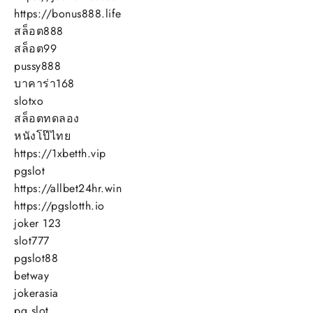
https://bonus888.life
สล็อต888
สล็อต99
pussy888
บาคาร่า168
slotxo
สล็อตทดลอง
หนังโป๊ไทย
https://1xbetth.vip
pgslot
https://allbet24hr.win
https://pgslotth.io
joker 123
slot777
pgslot88
betway
jokerasia
pg slot