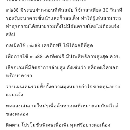
mia88 มีระบบฝาก-ถอนที่ทันสมัย ใช้เวลาเพียง 30 วินาที
รองรับธนาคารชั้นนำและก็วอลเล็ท ทำให้ผู้เล่นสามารถ
ทำธุรกรรมได้สบายรวมทั้งไม่มีอันตรายโดยไม่ต้องแจ้ง
สลิป
กลเม็ดใช้ mia88 เครดิตฟรี ให้ได้ผลดีที่สุด
เพื่อการใช้ mia88 เครดิตฟรี มีประสิทธิภาพสูงสุด ควร:
เลือกเกมที่มีอัตราการจ่ายสูง ดังเช่นว่า สล็อตแจ็คพอต
หรือบาคาร่า
วางแผนเล่นรวมทั้งตั้งความมุ่งหมายกำไร-ขาดทุนอย่าง
แจ่มแจ้ง
ทดลองเล่นเกมใหม่ๆเพื่อค้นหาเกมที่เหมาะสมกับสไตล์
ของตนเอง
ติดตามโปรโมชั่นพิเศษเพื่อเพิ่มทุนฟรีอย่างต่อเนื่อง