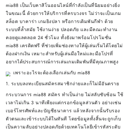
เครด
mia88 เป็นเว็บคาสิโนออนไลน์ที่กำลังเป็นที่นิยมอย่างยิ่ง
ฟรี
ในขณะนี้ ด้วยการให้บริการที่ครบวงจร ไม่ว่าจะเป็นเกม
20
May
สล็อต บาคาร่า เกมยิงปลา หรือการเดิมพันกีฬา ด้วย
mia
ระบบที่ล้ำสมัย ใช้งานง่าย ปลอดภัย และมีคณะทำงาน
สมัค
แจ็ค
คอยดูแลตลอด 24 ชั่วโมง ทั้งยังมาพร้อมโปรโมชั่น
พอต
mia88 เครดิตฟรี ที่ช่วยเพิ่มช่องทางให้ผู้เล่นเริ่มได้โดยไม่
เห็น
ต้องฝากเงิน เหมาะสำหรับผู้เล่นมือใหม่และมือโปรที่
ผล
เร็ว
อยากได้ประสบการณ์การเล่นเกมเดิมพันที่มีคุณภาพสูง
ระบ
ไหล
เพราะอะไรจะต้องเลือกเล่นกับ mia88
ลื่น
เล่น
1. ระบบลงทะเบียนสมัครสมาชิกง่ายและก็ไม่มีอันตราย
ไม่
กดดั
กระบวนการ mia88 สมัคร ทำเป็นง่าย ไม่สลับซับซ้อน ใช้
Top
เวลาไม่เกิน 3 นาทีเพียงแต่กรอกข้อมูลส่วนตัว อย่างเช่น
50
เบอร์โทรศัพท์และบัญชีธนาคาร แล้วหลังจากนั้นรับรอง
by
Ludi
ตัวตนและเข้าระบบได้ในทันที โดยข้อมูลทั้งสิ้นจะถูกเก็บ
เป็นความลับอย่างปลอดภัยด้วยเทคโนโลยีเข้ารหัสระดับ