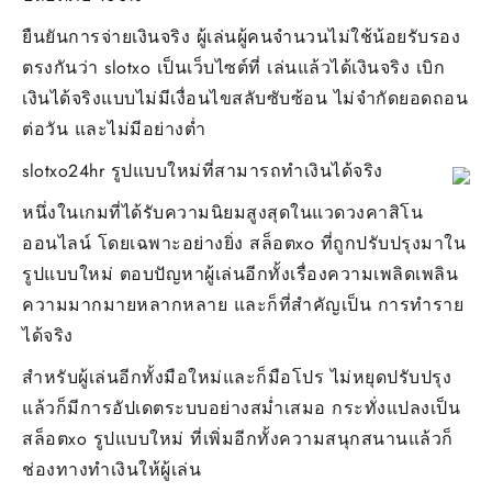
ยืนยันการจ่ายเงินจริง ผู้เล่นผู้คนจำนวนไม่ใช้น้อยรับรอง
ตรงกันว่า slotxo เป็นเว็บไซต์ที่ เล่นแล้วได้เงินจริง เบิก
เงินได้จริงแบบไม่มีเงื่อนไขสลับซับซ้อน ไม่จำกัดยอดถอน
ต่อวัน และไม่มีอย่างต่ำ
slotxo24hr รูปแบบใหม่ที่สามารถทำเงินได้จริง
หนึ่งในเกมที่ได้รับความนิยมสูงสุดในแวดวงคาสิโน
ออนไลน์ โดยเฉพาะอย่างยิ่ง สล็อตxo ที่ถูกปรับปรุงมาใน
รูปแบบใหม่ ตอบปัญหาผู้เล่นอีกทั้งเรื่องความเพลิดเพลิน
ความมากมายหลากหลาย และก็ที่สำคัญเป็น การทำราย
ได้จริง
สำหรับผู้เล่นอีกทั้งมือใหม่และก็มือโปร ไม่หยุดปรับปรุง
แล้วก็มีการอัปเดตระบบอย่างสม่ำเสมอ กระทั่งแปลงเป็น
สล็อตxo รูปแบบใหม่ ที่เพิ่มอีกทั้งความสนุกสนานแล้วก็
ช่องทางทำเงินให้ผู้เล่น