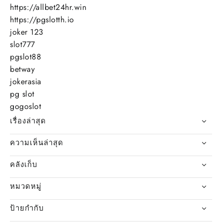
https://allbet24hr.win
https://pgslotth.io
joker 123
slot777
pgslot88
betway
jokerasia
pg slot
gogoslot
เรื่องล่าสุด
ความเห็นล่าสุด
คลังเก็บ
หมวดหมู่
ป้ายกำกับ