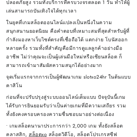
ปลอดภัยสูง รวมทั้งบริการที่ครบวงจรตลอด 1 วัน ทำให้ผู้
เล่นสามารถบันเทิงใจได้ทุกเวลา
ในยุคที่เกมสล็อตออนไลน์แปลงเป็นหนึ่งในความ
สนุกสนานยอดนิยม คือคำตอบที่เหมาะสมที่สุดสำหรับผู้ที่
กำลังมองหาเว็บไซต์ตรงที่เชื่อถือได้ แตกง่าย โบนัสออก
หลายครั้ง รวมทั้งที่สำคัญคือมีการดูแลลูกค้าอย่างมือ
อาชีพ ไม่ว่าคุณจะเป็นผู้เล่นมือใหม่หรือเซียนสล็อต ก็
สามารถเข้ามาสัมผัสความสนุกได้อย่างมาก
จุดเริ่มแรกจากการเป็นผู้พัฒนาเกม slotxo24hr ในต้นแบบ
คาสิโน
ก่อนที่จะปรับปรุงสู่ระบบออนไลน์เต็มแบบ ปัจจุบันนี้เกม
ได้รับการยินยอมรับว่าเป็นค่ายเกมที่มีความเสถียร รวม
ทั้งยังคงครอบครองความชื่นชอบมาอย่างต่อเนื่อง
• เกมสล็อตนานาประการกว่า 2,000 เกม ทั้งยังสล็อต
คลาสสิก,
สล็อตxo
สล็อตวิดีโอ, สล็อตโปรเกรสซีฟ