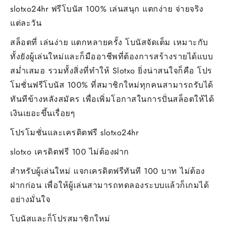
slotxo24hr ฟรีโบนัส 100% เล่นสนุก แตกง่าย จ่ายจริง
แต่ละวัน
สล็อตที่ เล่นง่าย แตกหลายครั้ง โบนัสจัดเต็ม เหมาะกับ
ทั้งยังผู้เล่นใหม่และก็มืออาชีพที่ต้องการสร้างรายได้แบบ
สม่ำเสมอ รวมทั้งสิ่งที่ทำให้ Slotxo ยิ่งน่าสนใจก็คือ โปร
โมชั่นฟรีโบนัส 100% ที่สมาชิกใหม่ทุกคนสามารถรับได้
ทันทีข้างหลังสมัคร เพื่อเพิ่มโอกาสในการปั่นสล็อตให้ได้
เงินเยอะขึ้นเรื่อยๆ
โปรโมชั่นและเครดิตฟรี slotxo24hr
slotxo เครดิตฟรี 100 ไม่ต้องฝาก
สำหรับผู้เล่นใหม่ แจกเครดิตฟรีทันที 100 บาท ไม่ต้อง
ฝากก่อน เพื่อให้ผู้เล่นสามารถทดลองระบบแล้วก็เกมได้
อย่างมั่นใจ
โบนัสและก็โปรสมาชิกใหม่