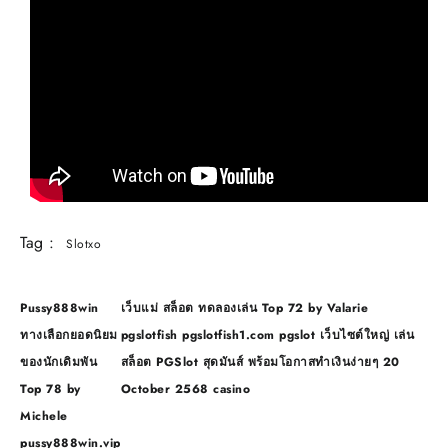
Tag :
Slotxo
แนะแนว
Pussy888win
เว็บแม่ สล็อต ทดลองเล่น Top 72 by Valarie
เรื่อง
ทางเลือกยอดนิยม
pgslotfish pgslotfish1.com pgslot เว็บไซต์ใหญ่ เล่น
ของนักเดิมพัน
สล็อต PGSlot สุดมันส์ พร้อมโอกาสทำเงินง่ายๆ 20
Top 78 by
October 2568 casino
Michele
pussy888win.vip