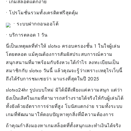
• เกมสล็อตแตกง่าย
• โปรโมชั่นรวมทั้งเครดิตฟรีสุดคุ้ม
• ระบบฝากถอนออโต้
• บริการตลอด 1 วัน
นี่เป็นเหตุผลที่ทำให้ slotxo ครอบครองชั้น 1 ในใจผู้เล่น
โดยตลอด แม้คุณต้องการสัมผัสประสบการณ์ความ
สนุกสนานที่มาพร้อมกับจังหวะได้กำไร ลงทะเบียนเป็น
สมาชิกกับ slotxo วันนี้ แล้วคุณจะรู้ว่าเพราะเหตุไรเว็บนี้
ถึงได้รับการชมเชยว่า มาแรงที่สุดในปี 2025
slotxo24hr รูปแบบใหม่ มิได้มีดีเพียงแค่ความสนุก แต่ว่า
ยังเป็นเลิศในเกมที่สามารถสร้างรายได้จริงให้กับผู้เล่นได้
ทั้งยังด้วยอัตราการจ่ายที่สูง โบนัสแตกง่าย รวมทั้งระบบ
เกมที่พัฒนามาให้ตอบปัญหาทุกสิ่งที่มีความต้องการ
ถ้าคุณกำลังมองหาเกมสล็อตที่ทั้งสนุกและทำเงินได้จริง