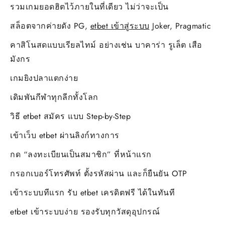
รวมเกมยอดฮิตไว้ภายในที่เดียว ไม่ว่าจะเป็น
สล็อตจากค่ายดัง PG,
etbet เข้าสู่ระบบ
Joker, Pragmatic
คาสิโนสดแบบเรียลไทม์ อย่างเช่น บาคาร่า รูเล็ต เสือ
มังกร
เกมยิงปลาแตกง่าย
เดิมพันกีฬาทุกลีกทั้งโลก
วิธี etbet สมัคร แบบ Step-by-Step
เข้าเว็บ etbet ผ่านลิงก์ทางการ
กด “ลงทะเบียนเป็นสมาชิก” ที่หน้าแรก
กรอกเบอร์โทรศัพท์ ตั้งรหัสผ่าน และก็ยืนยัน OTP
เข้าระบบทีแรก รับ etbet เครดิตฟรี ได้ในทันที
etbet เข้าระบบง่าย รองรับทุกวัสดุอุปกรณ์