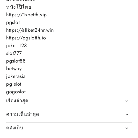
หนังโป๊ไทย
https://1xbetth.vip
pgslot
https://allbet24hr.win
https://pgslotth.io
joker 123
slot777
pgslot88
betway
jokerasia
pg slot
gogoslot
เรื่องล่าสุด
ความเห็นล่าสุด
คลังเก็บ