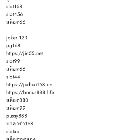
slot168
slot456
สล็อต66
joker 123
pg168
https://jin55.net
slot99
สล็อต66
slot44
https://judhai168.co
https://bonus888.life
สล็อต888
สล็อต99
pussy888
บาคาร่า168
slotxo
สล็อตทดลอง