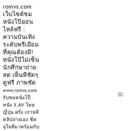
Skip
romvs.com
to
เว็บไซต์ชม
content
หนังโป๊ออน
ไหล์ฟรี :
ความบันเทิง
ระดับพรีเมียม
ที่คุณต้องมี!
หนังโป๊ไม่เซ็น
นักศึกษาถ่าย
สด เห็นหีชัดๆ
ดูฟรี ภาพชัด
www.romvs.com
รับชมหนังโป๊
หนัง X AV ไทย
ญี่ปุ่น ฝรั่ง เกาหลี
คลิปถ่ายเอง ชีด
จุใจที่มาพร้อมกับ