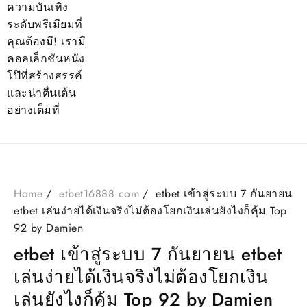
ความบันเทิง
ระดับพรีเมียมที่
คุณต้องมี! เรามี
คอลเล็กชันหนัง
โป๊ที่สร้างสรรค์
และน่าตื่นเต้น
อย่างเต็มที่
Home
etbet16888.com
etbet เข้าสู่ระบบ 7 กันยายน
etbet เล่นง่ายได้เงินจริงไม่ต้องโยกเงินเล่นยังไงก็คุ้ม Top
92 by Damien
etbet เข้าสู่ระบบ 7 กันยายน etbet
เล่นง่ายได้เงินจริงไม่ต้องโยกเงิน
เล่นยังไงก็คุ้ม Top 92 by Damien