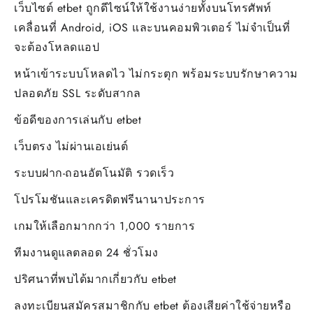
เว็บไซต์ etbet ถูกดีไซน์ให้ใช้งานง่ายทั้งบนโทรศัพท์
เคลื่อนที่ Android, iOS และบนคอมพิวเตอร์ ไม่จำเป็นที่
จะต้องโหลดแอป
หน้าเข้าระบบโหลดไว ไม่กระตุก พร้อมระบบรักษาความ
ปลอดภัย SSL ระดับสากล
ข้อดีของการเล่นกับ etbet
เว็บตรง ไม่ผ่านเอเย่นต์
ระบบฝาก-ถอนอัตโนมัติ รวดเร็ว
โปรโมชันและเครดิตฟรีนานาประการ
เกมให้เลือกมากกว่า 1,000 รายการ
ทีมงานดูแลตลอด 24 ชั่วโมง
ปริศนาที่พบได้มากเกี่ยวกับ etbet
ลงทะเบียนสมัครสมาชิกกับ etbet ต้องเสียค่าใช้จ่ายหรือ