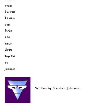
ระบบ
ลื่น ฝาก
ไว ถอน
ง่าย
โบนัส
ออก
ตลอด
ทั้งวัน
Top 94
by
Johnnie
Written by
Stephen Johnson