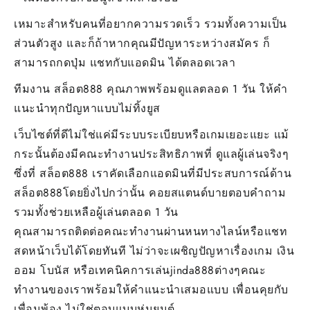
เหมาะสำหรับคนที่อยากความรวดเร็ว รวมทั้งความเป็น
ส่วนตัวสูง และก็ถ้าหากคุณมีปัญหาระหว่างสมัคร ก็
สามารถกดปุ่ม แชทกับแอดมิน ได้ตลอดเวลา
ทีมงาน สล็อต888 คุณภาพพร้อมดูแลตลอด 1 วัน ให้คำ
แนะนำทุกปัญหาแบบไม่ทิ้งยูส
เว็บไซต์ที่ดีไม่ใช่แค่มีระบบระเบียบหรือเกมเยอะแยะ แม้
กระนั้นต้องมีคณะทำงานประสิทธิภาพที่ ดูแลผู้เล่นจริงๆ
ซึ่งที่ สล็อต888 เราคัดเลือกแอดมินที่มีประสบการณ์ด้าน
สล็อต888โดยยิ่งไปกว่านั้น คอยสแตนด์บายตอบคำถาม
รวมทั้งช่วยเหลือผู้เล่นตลอด 1 วัน
คุณสามารถติดต่อคณะทำงานผ่านหนทางไลน์หรือแชท
สดหน้าเว็บได้โดยทันที ไม่ว่าจะเผชิญปัญหาเรื่องเกม เงิน
ออม โบนัส หรือเทคนิคการเล่นjinda888ต่างๆคณะ
ทำงานของเราพร้อมให้คำแนะนำเสมอแบบ เพื่อนคุยกับ
เพื่อนพ้อง ไม่ใช่ตอบแบบหุ่นยนต์