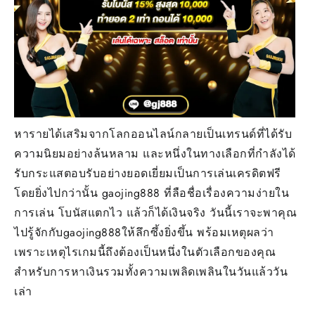
เว็บไ
แจก
หนัก
เลือ
เล่น
สล็อ
ให้
รวย
เร็ว
หารายได้เสริมจากโลกออนไลน์กลายเป็นเทรนด์ที่ได้รับ
พร้อ
ระบ
ความนิยมอย่างล้นหลาม และหนึ่งในทางเลือกที่กำลังได้
เกม
รับกระแสตอบรับอย่างยอดเยี่ยมเป็นการเล่นเครดิตฟรี
ที่
ทัน
โดยยิ่งไปกว่านั้น gaojing888 ที่ลือชื่อเรื่องความง่ายใน
สมัย
การเล่น โบนัสแตกไว แล้วก็ได้เงินจริง วันนี้เราจะพาคุณ
June
ไปรู้จักกับgaojing888ให้ลึกซึ้งยิ่งขึ้น พร้อมเหตุผลว่า
68
เพราะเหตุไรเกมนี้ถึงต้องเป็นหนึ่งในตัวเลือกของคุณ
สำหรับการหาเงินรวมทั้งความเพลิดเพลินในวันแล้ววัน
เล่า