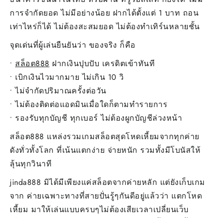
การจำกัดยอด ไม่มีอย่างน้อย ฝากได้ตั้งแต่ 1 บาท ถอน
เท่าไหร่ก็ได้ ไม่ต้องสะสมยอด ไม่ต้องทำเทิร์นหลายชั้น
จุดเด่นที่ผู้เล่นยืนยันว่า ของจริง ก็คือ
•
สล็อต888
ฝากเงินปุบปับ เครดิตเข้าทันที
• เบิกเงินไวมากมาย ไม่เกิน 10 วิ
• ไม่จำกัดปริมาณครั้งต่อวัน
• ไม่ต้องติดต่อแอดมินเมื่อใดก็ตามทำรายการ
• รองรับทุกบัญชี ทุกเบอร์ ไม่ต้องผูกบัญชีล่วงหน้า
สล็อต888 แหล่งรวมเกมสล็อตสุดโหดเหี้ยมจากทุกค่าย
ดังทั่วทั้งโลก ที่เน้นแตกง่าย จ่ายหนัก รวมทั้งมีโบนัสให้
ลุ้นทุกวินาที
jinda888 มิได้มีเพียงแค่สล็อตจากค่ายหลัก แต่ยังเก็บเกม
จาก ค่ายเฉพาะทางที่สายปั่นรู้ๆกันดีอยู่แล้วว่า แตกโหด
เหี้ยม มาให้เล่นแบบครบๆไม่ต้องเสียเวลาเปลี่ยนเว็บ