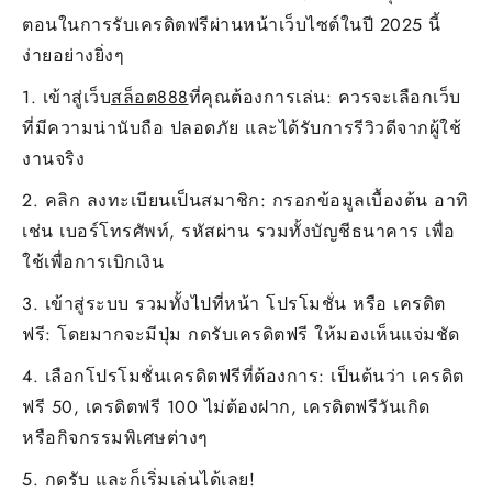
ตอนในการรับเครดิตฟรีผ่านหน้าเว็บไซต์ในปี 2025 นี้
ง่ายอย่างยิ่งๆ
1. เข้าสู่เว็บ
สล็อต888
ที่คุณต้องการเล่น: ควรจะเลือกเว็บ
ที่มีความน่านับถือ ปลอดภัย และได้รับการรีวิวดีจากผู้ใช้
งานจริง
2. คลิก ลงทะเบียนเป็นสมาชิก: กรอกข้อมูลเบื้องต้น อาทิ
เช่น เบอร์โทรศัพท์, รหัสผ่าน รวมทั้งบัญชีธนาคาร เพื่อ
ใช้เพื่อการเบิกเงิน
3. เข้าสู่ระบบ รวมทั้งไปที่หน้า โปรโมชั่น หรือ เครดิต
ฟรี: โดยมากจะมีปุ่ม กดรับเครดิตฟรี ให้มองเห็นแจ่มชัด
4. เลือกโปรโมชั่นเครดิตฟรีที่ต้องการ: เป็นต้นว่า เครดิต
ฟรี 50, เครดิตฟรี 100 ไม่ต้องฝาก, เครดิตฟรีวันเกิด
หรือกิจกรรมพิเศษต่างๆ
5. กดรับ และก็เริ่มเล่นได้เลย!