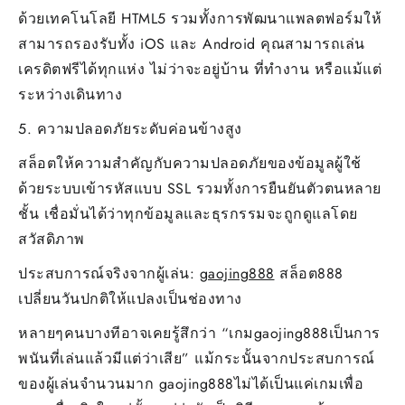
ด้วยเทคโนโลยี HTML5 รวมทั้งการพัฒนาแพลตฟอร์มให้
สามารถรองรับทั้ง iOS และ Android คุณสามารถเล่น
เครดิตฟรีได้ทุกแห่ง ไม่ว่าจะอยู่บ้าน ที่ทำงาน หรือแม้แต่
ระหว่างเดินทาง
5. ความปลอดภัยระดับค่อนข้างสูง
สล็อตให้ความสำคัญกับความปลอดภัยของข้อมูลผู้ใช้
ด้วยระบบเข้ารหัสแบบ SSL รวมทั้งการยืนยันตัวตนหลาย
ชั้น เชื่อมั่นได้ว่าทุกข้อมูลและธุรกรรมจะถูกดูแลโดย
สวัสดิภาพ
ประสบการณ์จริงจากผู้เล่น:
gaojing888
สล็อต888
เปลี่ยนวันปกติให้แปลงเป็นช่องทาง
หลายๆคนบางทีอาจเคยรู้สึกว่า “เกมgaojing888เป็นการ
พนันที่เล่นแล้วมีแต่ว่าเสีย” แม้กระนั้นจากประสบการณ์
ของผู้เล่นจำนวนมาก gaojing888ไม่ได้เป็นแค่เกมเพื่อ