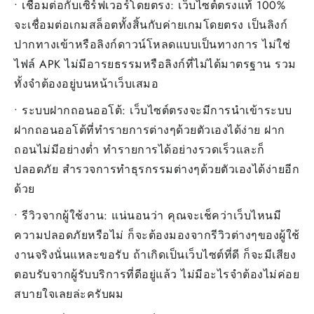
• เชือมต่อกับเซิร์ฟเวอร์โดยตรง: เว็บไซต์ตรงแท้ 100%
จะเชื่อมต่อเกมสล็อตทั้งสิ้นกับค่ายเกมโดยตรง เป็นลิงก์
ปากทางเข้าหรือลิงก์ดาวน์โหลดแบบเป็นทางการ ไม่ใช่
ไฟล์ APK ไม่มีอารยธรรมหรือลิงก์ที่ไม่ได้มาตรฐาน รวม
ทั้งจำต้องอยู่บนหน้าเว็บเสมอ
• ระบบฝากถอนออโต้: เว็บไซต์ตรงจะมีการนำเข้าระบบ
ฝากถอนออโต้ที่ทำรายการต่างๆด้วยตัวเองได้ง่าย ฝาก
ถอนไม่มีอย่างต่ำ ทำรายการได้อย่างรวดเร็วและก็
ปลอดภัย สำรวจการทำธุรกรรมต่างๆด้วยตัวเองได้ง่ายอีก
ด้วย
• รีวิวจากผู้ใช้งาน: แน่นอนว่า คุณจะเช็คว่าเว็บไหนมี
ความปลอดภัยหรือไม่ ก็จะต้องมองจากรีวิวต่างๆของผู้ใช้
งานจริงนั่นแหละขอรับ ถ้าเกิดเป็นเว็บไซต์ที่ดี ก็จะมีเสียง
ตอบรับจากผู้รับบริการที่ดีอยู่แล้ว ไม่มีอะไรจำต้องไม่ค่อย
สบายใจเลยล่ะครับผม