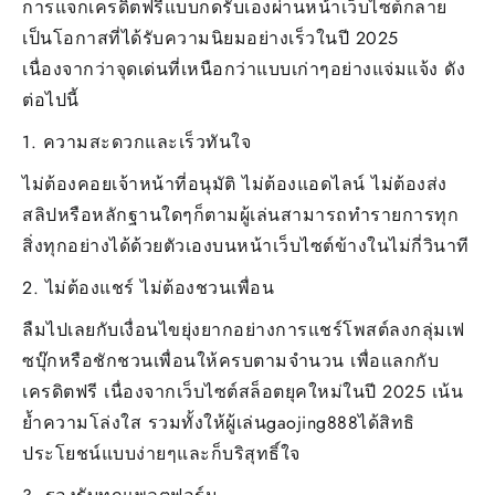
การแจกเครดิตฟรีแบบกดรับเองผ่านหน้าเว็บไซต์กลาย
เป็นโอกาสที่ได้รับความนิยมอย่างเร็วในปี 2025
เนื่องจากว่าจุดเด่นที่เหนือกว่าแบบเก่าๆอย่างแจ่มแจ้ง ดัง
ต่อไปนี้
1. ความสะดวกและเร็วทันใจ
ไม่ต้องคอยเจ้าหน้าที่อนุมัติ ไม่ต้องแอดไลน์ ไม่ต้องส่ง
สลิปหรือหลักฐานใดๆก็ตามผู้เล่นสามารถทำรายการทุก
สิ่งทุกอย่างได้ด้วยตัวเองบนหน้าเว็บไซต์ข้างในไม่กี่วินาที
2. ไม่ต้องแชร์ ไม่ต้องชวนเพื่อน
ลืมไปเลยกับเงื่อนไขยุ่งยากอย่างการแชร์โพสต์ลงกลุ่มเฟ
ซบุ๊กหรือชักชวนเพื่อนให้ครบตามจำนวน เพื่อแลกกับ
เครดิตฟรี เนื่องจากเว็บไซต์สล็อตยุคใหม่ในปี 2025 เน้น
ย้ำความโล่งใส รวมทั้งให้ผู้เล่นgaojing888ได้สิทธิ
ประโยชน์แบบง่ายๆและก็บริสุทธิ์ใจ