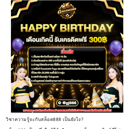
วิชาความรู้จะกับสล็อต888 เป็นยังไง?