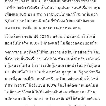
ความรื่นเริงใจแค่นั้น แต่ว่ายังเป็นวิถีทางการสร้างราย
ได้ที่จับจะต้องได้จริง เป็นต้นว่า ผู้เล่นบางคนที่เริ่มจากทุน
เพียงแค่ 100 บาท สามารถปั่นจนได้ผลกำไรมากยิ่งกว่า
5,000 บาทในเวลาเพียงไม่กี่ชั่วโมง โดยอาศัยจังหวะ
แนวทางการเลือกเกม และความทรหดอดทน
เว็บสล็อต เครดิตฟรี 2025 กดรับเอง ผ่านหน้าเว็บไซต์
ยอมรับได้จริง 100% ไม่ต้องแชร์ ไม่ต้องรอคอยแอดมิน
วงการเกมเครดิตฟรีได้พัฒนารวมทั้งเติบโตอย่างเร็ว โดย
ยิ่งไปกว่านั้นในเรื่องของโปรโมชั่นรวมทั้งสิทธิประโยชน์
ที่ผู้เล่นจะได้รับ ไม่ว่าจะเป็นผู้เล่นเครดิตฟรีใหม่หรือผู้เล่น
ประจำ หนึ่งในโปรโมชั่นยอดนิยมสูงสุดและก็ถูกกล่าวถึง
มากที่สุดตอนนี้คือ เครดิตฟรี กดรับเองผ่านหน้าเว็บไซต์
ที่สามารถรับได้จริงแบบ 100% โดยไม่ต้องผ่านแอดไม่น
ไม่ต้องแชร์โพสต์ ไม่ต้องฝากเงินก่อน เพียงลงทะเบียน
สมัครสมาชิกก็สามารถกดรับเครดิตฟรีได้ทันทีด้วยตัวเอง