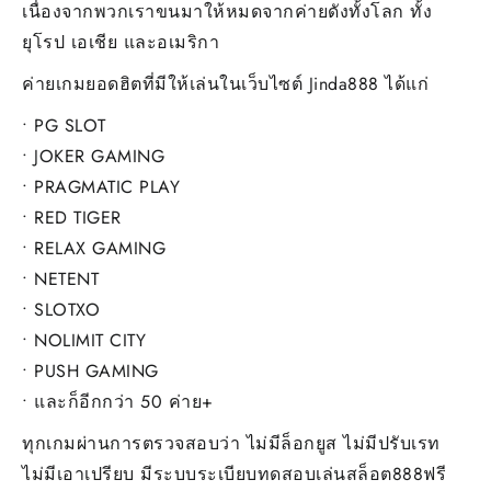
เนื่องจากพวกเราขนมาให้หมดจากค่ายดังทั้งโลก ทั้ง
ยุโรป เอเชีย และอเมริกา
ค่ายเกมยอดฮิตที่มีให้เล่นในเว็บไซต์ Jinda888 ได้แก่
• PG SLOT
• JOKER GAMING
• PRAGMATIC PLAY
• RED TIGER
• RELAX GAMING
• NETENT
• SLOTXO
• NOLIMIT CITY
• PUSH GAMING
• และก็อีกกว่า 50 ค่าย+
ทุกเกมผ่านการตรวจสอบว่า ไม่มีล็อกยูส ไม่มีปรับเรท
ไม่มีเอาเปรียบ มีระบบระเบียบทดสอบเล่นสล็อต888ฟรี