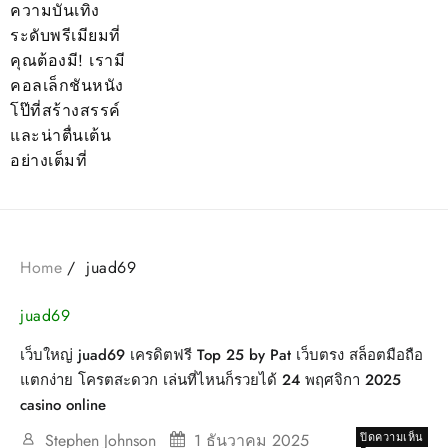
ความบันเทิง
ระดับพรีเมียมที่
คุณต้องมี! เรามี
คอลเล็กชันหนัง
โป๊ที่สร้างสรรค์
และน่าตื่นเต้น
อย่างเต็มที่
Home
juad69
juad69
เว็บใหญ่ juad69 เครดิตฟรี Top 25 by Pat เว็บตรง สล็อตมือถือ
แตกง่าย โครตสะดวก เล่นที่ไหนก็รวยได้ 24 พฤศจิกา 2025
casino online
บน
Stephen Johnson
1 ธันวาคม 2025
ปิดความเห็น