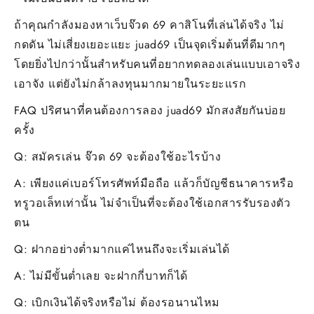
ถ้าคุณกำลังมองหาเว็บจ๊วด 69 คาสิโนที่เล่นได้จริง ไม่
กดดัน ไม่เสี่ยงเยอะแยะ juad69 เป็นจุดเริ่มต้นที่ดีมากๆ
โดยยิ่งไปกว่านั้นสำหรับคนที่อยากทดลองเล่นแบบเอาจริง
เอาจัง แต่ยังไม่กล้าลงทุนมากมายในระยะแรก
FAQ ปริศนาที่คนต้องการลอง juad69 มักสงสัยกันบ่อย
ครั้ง
Q: สมัครเล่น จ๊วด 69 จะต้องใช้อะไรบ้าง
A: เพียงแค่เบอร์โทรศัพท์มือถือ แล้วก็บัญชีธนาคารหรือ
ทรูวอเล็ทเท่านั้น ไม่จำเป็นที่จะต้องใช้เอกสารรับรองตัว
ตน
Q: ฝากอย่างต่ำมากแค่ไหนถึงจะเริ่มเล่นได้
A: ไม่มีขั้นต่ำเลย จะฝากกี่บาทก็ได้
Q: เบิกเงินได้จริงหรือไม่ ต้องรอนานไหม