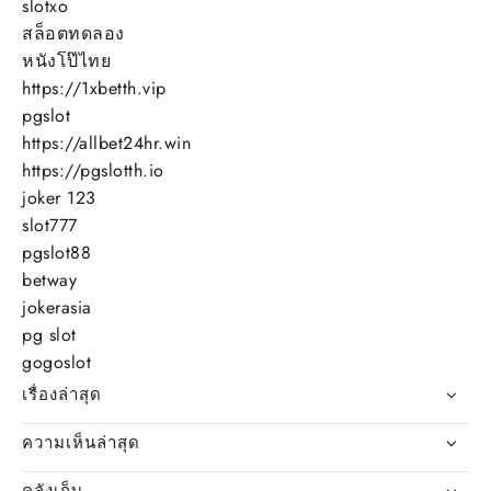
slotxo
สล็อตทดลอง
หนังโป๊ไทย
https://1xbetth.vip
pgslot
https://allbet24hr.win
https://pgslotth.io
joker 123
slot777
pgslot88
betway
jokerasia
pg slot
gogoslot
เรื่องล่าสุด
ความเห็นล่าสุด