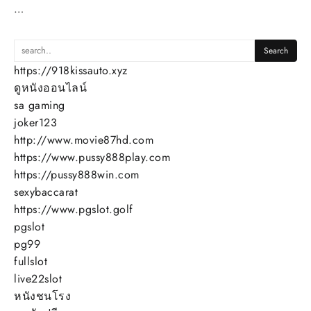
…
https://918kissauto.xyz
ดูหนังออนไลน์
sa gaming
joker123
http://www.movie87hd.com
https://www.pussy888play.com
https://pussy888win.com
sexybaccarat
https://www.pgslot.golf
pgslot
pg99
fullslot
live22slot
หนังชนโรง