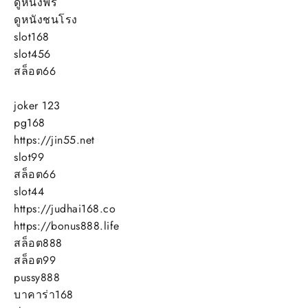
ดูหนังฟรี
ดูหนังชนโรง
slot168
slot456
สล็อต66
joker 123
pg168
https://jin55.net
slot99
สล็อต66
slot44
https://judhai168.co
https://bonus888.life
สล็อต888
สล็อต99
pussy888
บาคาร่า168