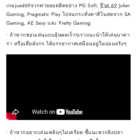
เกมjuad69จากค่ายยอดฮิตอย่าง PG Soft,
จ๊วด 69
Joker
Gaming, Pragmatic Play ไปจนกระทั่งคาสิโนสดจาก SA
Gaming, AE Sexy และ Pretty Gaming
• ถ้าหากชอบเล่นแบบลุ้นผลเร็วๆเราแนะนำให้เล่นบาคา
ร่า หรือเสือมังกร ได้บรรยากาศเสมือนอยู่ในบ่อนจริงๆ
• ถ้าหากอยากเล่นเพลินๆไม่เครียด ชี้แนะพวกยิงปลา