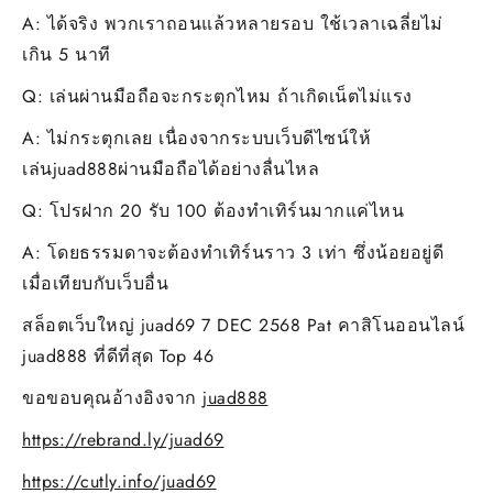
A: ได้จริง พวกเราถอนแล้วหลายรอบ ใช้เวลาเฉลี่ยไม่
เกิน 5 นาที
Q: เล่นผ่านมือถือจะกระตุกไหม ถ้าเกิดเน็ตไม่แรง
A: ไม่กระตุกเลย เนื่องจากระบบเว็บดีไซน์ให้
เล่นjuad888ผ่านมือถือได้อย่างลื่นไหล
Q: โปรฝาก 20 รับ 100 ต้องทำเทิร์นมากแค่ไหน
A: โดยธรรมดาจะต้องทำเทิร์นราว 3 เท่า ซึ่งน้อยอยู่ดี
เมื่อเทียบกับเว็บอื่น
สล็อตเว็บใหญ่ juad69 7 DEC 2568 Pat คาสิโนออนไลน์
juad888 ที่ดีที่สุด Top 46
ขอขอบคุณอ้างอิงจาก
juad888
https://rebrand.ly/juad69
https://cutly.info/juad69