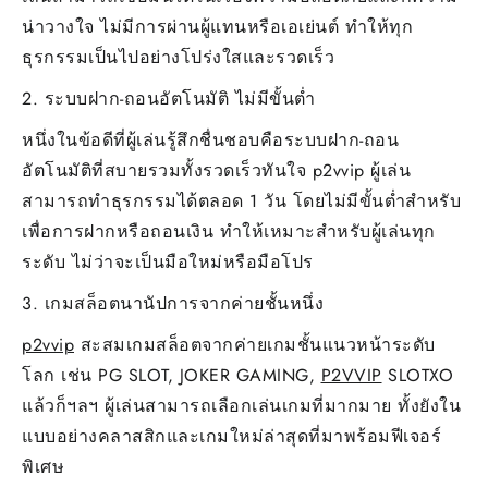
พัน
น่าวางใจ ไม่มีการผ่านผู้แทนหรือเอเย่นต์ ทำให้ทุก
ไม่
จำกั
ธุรกรรมเป็นไปอย่างโปร่งใสและรวดเร็ว
ยอด
ฝาก-
2. ระบบฝาก-ถอนอัตโนมัติ ไม่มีขั้นต่ำ
ถอน
หนึ่งในข้อดีที่ผู้เล่นรู้สึกชื่นชอบคือระบบฝาก-ถอน
3วิ
สล็อ
อัตโนมัติที่สบายรวมทั้งรวดเร็วทันใจ p2vvip ผู้เล่น
แตก
สามารถทำธุรกรรมได้ตลอด 1 วัน โดยไม่มีขั้นต่ำสำหรับ
ดี
p2vv
เพื่อการฝากหรือถอนเงิน ทำให้เหมาะสำหรับผู้เล่นทุก
นาที
ระดับ ไม่ว่าจะเป็นมือใหม่หรือมือโปร
ทอง
รับ
3. เกมสล็อตนานัปการจากค่ายชั้นหนึ่ง
โบนั
100
p2vvip
สะสมเกมสล็อตจากค่ายเกมชั้นแนวหน้าระดับ
Top
โลก เช่น PG SLOT, JOKER GAMING,
P2VVIP
SLOTXO
64
by
แล้วก็ฯลฯ ผู้เล่นสามารถเลือกเล่นเกมที่มากมาย ทั้งยังใน
Mali
แบบอย่างคลาสสิกและเกมใหม่ล่าสุดที่มาพร้อมฟีเจอร์
พิเศษ