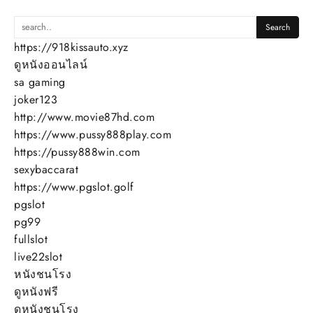
https://918kissauto.xyz
ดูหนังออนไลน์
sa gaming
joker123
http://www.movie87hd.com
https://www.pussy888play.com
https://pussy888win.com
sexybaccarat
https://www.pgslot.golf
pgslot
pg99
fullslot
live22slot
หนังชนโรง
ดูหนังฟรี
ดูหนังชนโรง