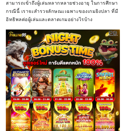
สามารถเข้าถึงผู้เล่นหลากหลายช่วงอายุ ในการศึกษา
กรณีนี้ เราจะสำรวจลักษณะเฉพาะของเกมยิงปลา ที่มี
อิทธิพลต่อผู้เล่นและตลาดเกมอย่างไรบ้าง