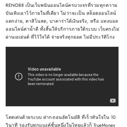
เข้า
RENO88 เป็นเว็บพนันออนไลน์ครบวงจรที่รวมทุกความ
สู่
บันเทิงเอาไว้ภายในที่เดียว ไม่ว่าจะเป็น สล็อตออนไลน์
ระบ
25
แตกง่าย, คาสิโนสด, บาคาร่าได้เงินจริง, หรือ แทงบอล
พฤศ
ออนไลน์ค่าน้ำดี ทั้งสิ้นให้บริการภายใต้ระบบ เว็บตรงไม่
REN
สมัค
ผ่านเอเย่นต์ ที่ไว้ใจได้ จ่ายจริงทุกยอด ไม่มีประวัติโกง
แตก
ง่าย
ครบ
จบ
ใน
เว็บ
เดียว
รับ
เครด
ฟรี
Top
31
by
Elisa
โดดเด่นด้วยระบบ ฝาก-ถอนอัตโนมัติ ที่เร็วทันใจใน 10
วินาที รองรับทุกแบงค์ชั้นหนึ่งในไทยแล้วก็ TrueMoney