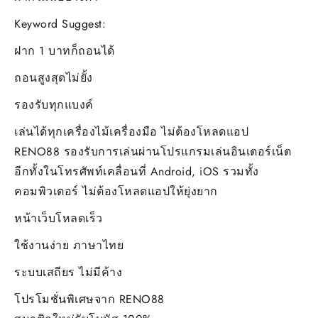
Keyword Suggest:
ฝาก 1 บาทก็ถอนได้
ถอนสูงสุดไม่ยั้ง
รองรับทุกแบงค์
เล่นได้ทุกเครื่องไม้เครื่องมือ ไม่ต้องโหลดแอป
RENO88 รองรับการเล่นผ่านโปรแกรมเล่นอินเตอร์เน็ต
อีกทั้งในโทรศัพท์เคลื่อนที่ Android, iOS รวมทั้ง
คอมพิวเตอร์ ไม่ต้องโหลดแอปให้ยุ่งยาก
หน้าเว็บโหลดเร็ว
ใช้งานง่าย ภาษาไทย
ระบบเสถียร ไม่มีค้าง
โปรโมชั่นพิเศษจาก RENO88