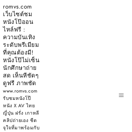
Skip
romvs.com
to
เว็บไซต์ชม
content
หนังโป๊ออน
ไหล์ฟรี :
ความบันเทิง
ระดับพรีเมียม
ที่คุณต้องมี!
หนังโป๊ไม่เซ็น
นักศึกษาถ่าย
สด เห็นหีชัดๆ
ดูฟรี ภาพชัด
www.romvs.com
รับชมหนังโป๊
หนัง X AV ไทย
ญี่ปุ่น ฝรั่ง เกาหลี
คลิปถ่ายเอง ชีด
จุใจที่มาพร้อมกับ