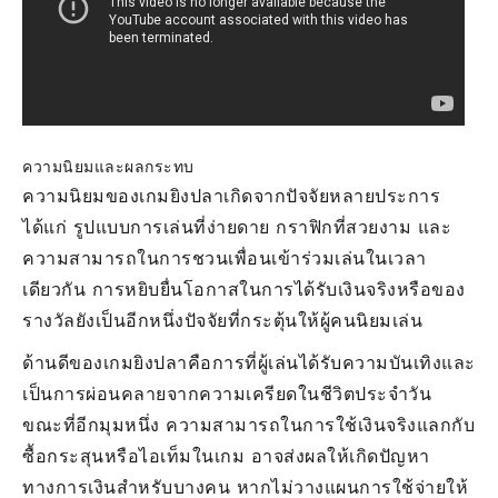
ความนิยมและผลกระทบ
ความนิยมของเกมยิงปลาเกิดจากปัจจัยหลายประการ
ได้แก่ รูปแบบการเล่นที่ง่ายดาย กราฟิกที่สวยงาม และ
ความสามารถในการชวนเพื่อนเข้าร่วมเล่นในเวลา
เดียวกัน การหยิบยื่นโอกาสในการได้รับเงินจริงหรือของ
รางวัลยังเป็นอีกหนึ่งปัจจัยที่กระตุ้นให้ผู้คนนิยมเล่น
ด้านดีของเกมยิงปลาคือการที่ผู้เล่นได้รับความบันเทิงและ
เป็นการผ่อนคลายจากความเครียดในชีวิตประจำวัน
ขณะที่อีกมุมหนึ่ง ความสามารถในการใช้เงินจริงแลกกับ
ซื้อกระสุนหรือไอเท็มในเกม อาจส่งผลให้เกิดปัญหา
ทางการเงินสำหรับบางคน หากไม่วางแผนการใช้จ่ายให้