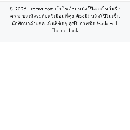
© 2026 romvs.com เว็บไซต์ชมหนังโป๊ออนไหล์ฟรี :
ความบันเทิงระดับพรีเมียมที่คุณต้องมี! หนังโป๊ไม่เซ็น
นักศึกษาถ่ายสด เห็นหีชัดๆ ดูฟรี ภาพชัด
Made with
ThemeHunk