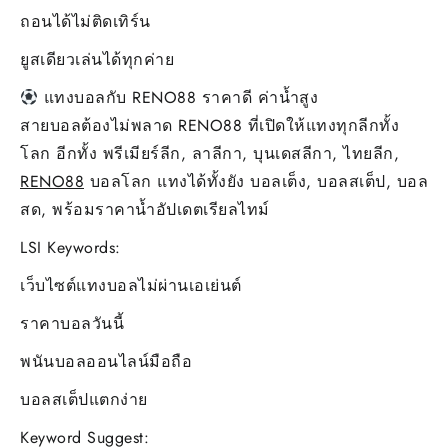
ถอนได้ไม่ติดเทิร์น
ยูสเดียวเล่นได้ทุกค่าย
แทงบอลกับ RENO88 ราคาดี ค่าน้ำสูง
สายบอลต้องไม่พลาด RENO88 ที่เปิดให้แทงทุกลีกทั้ง
โลก อีกทั้ง พรีเมียร์ลีก, ลาลีกา, บุนเดสลีกา, ไทยลีก,
RENO88
บอลโลก แทงได้ทั้งยัง บอลเต็ง, บอลสเต็ป, บอล
สด, พร้อมราคาน้ำอัปเดตเรียลไทม์
LSI Keywords:
เว็บไซต์แทงบอลไม่ผ่านเอเย่นต์
ราคาบอลวันนี้
พนันบอลออนไลน์มือถือ
บอลสเต็ปแตกง่าย
Keyword Suggest: