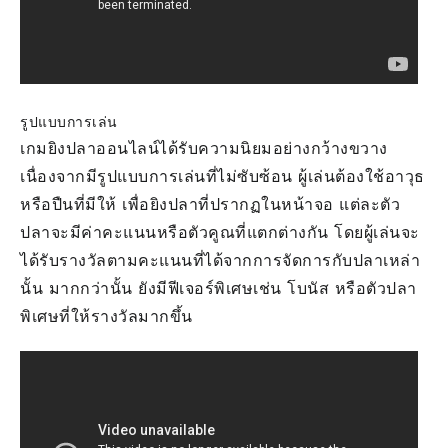
รูปแบบการเล่น
เกมยิงปลาออนไลน์ได้รับความนิยมอย่างกว้างขวาง
เนื่องจากมีรูปแบบการเล่นที่ไม่ซับซ้อน ผู้เล่นต้องใช้อาวุธ
หรือปืนที่มีให้ เพื่อยิงปลาที่ปรากฏในหน้าจอ แต่ละตัว
ปลาจะมีค่าคะแนนหรือตัวคูณที่แตกต่างกัน โดยผู้เล่นจะ
ได้รับรางวัลตามคะแนนที่ได้จากการจัดการกับปลาเหล่า
นั้น มากกว่านั้น ยังมีฟีเจอร์พิเศษเช่น โบนัส หรือตัวปลา
พิเศษที่ให้รางวัลมากขึ้น