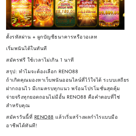
ตั้งรหัสผ่าน + ผูกบัญชีธนาคารหรือวอเลท
เริ่มพนันได้ในทันที
สมัครฟรี ใช้เวลาไม่เกิน 1 นาที
สรุป: ทำไมจะต้องเลือก RENO88
ถ้าเกิดคุณมองหาเว็บพนันออนไลน์ที่ไว้ใจได้ ระบบเสถียร
ฝากถอนไว มีเกมครบทุกแนว พร้อมโปรโมชั่นสุดคุ้ม
จ่ายจริงทุกยอดถอนไม่มีอั้น RENO88 คือคำตอบที่ใช่
สำหรับคุณ
สมัครวันนี้ที่
RENO88
แล้วเริ่มสร้างผลกำไรแบบมือ
อาชีพได้ทันที!