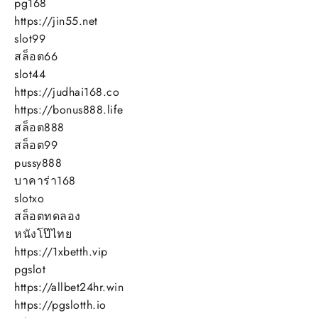
pg168
https://jin55.net
slot99
สล็อต66
slot44
https://judhai168.co
https://bonus888.life
สล็อต888
สล็อต99
pussy888
บาคาร่า168
slotxo
สล็อตทดลอง
หนังโป๊ไทย
https://1xbetth.vip
pgslot
https://allbet24hr.win
https://pgslotth.io