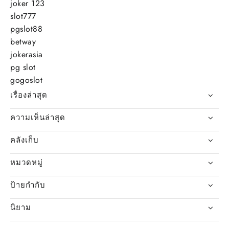
joker 123
slot777
pgslot88
betway
jokerasia
pg slot
gogoslot
เรื่องล่าสุด
ความเห็นล่าสุด
คลังเก็บ
หมวดหมู่
ป้ายกำกับ
นิยาม