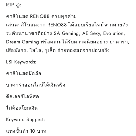
RTP สูง
คาสิโนสด RENO88 ครบทุกค่าย
เล่นคาสิโนสดจาก RENO88 ได้แบบเรียลไทม์จากค่ายดัง
ระดับนานาชาติอย่าง SA Gaming, AE Sexy, Evolution,
Dream Gaming พร้อมเกมได้รับความนิยมอย่าง บาคาร่า,
เสือมังกร, ไฮโล, รูเล็ต ถ่ายทอดสดจากบ่อนจริง
LSI Keywords:
คาสิโนสดมือถือ
บาคาร่าออนไลน์ได้เงินจริง
ดีลเลอร์ไลฟ์สด
ไม่ต้องโยกเงิน
Keyword Suggest:
แทงขั้นต่ำ 10 บาท